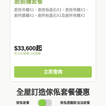
廚廁櫃套餐
廚房吊櫃X1、廚房枱面石X1、廚房地櫃X1、
廁所鏡櫃X1、廁所枱面石X1及廁所地櫃X1
$33,600起
包10尺廚櫃+2尺廁櫃
立即查詢
全屋訂造傢俬套餐優惠
SWITCH
傢俬套餐
傢俬連翻新油油套餐