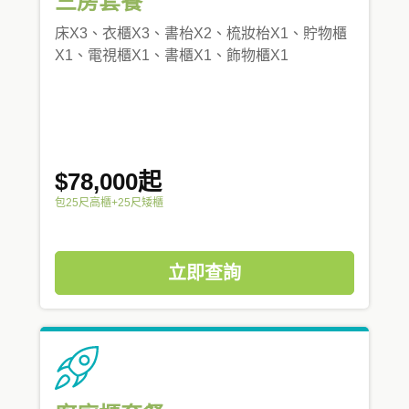
三房套餐
床X3、衣櫃X3、書枱X2、梳妝枱X1、貯物櫃
X1、電視櫃X1、書櫃X1、飾物櫃X1
$78,000起
包25尺高櫃+25尺矮櫃
立即查詢