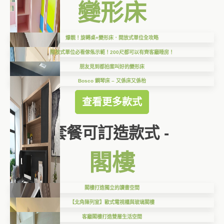
變形床
爆靚！旋轉桌+變形床．開放式單位全攻略
開放式單位必看傢俬示範！200尺都可以有齊客廳睡房！
朋友見到都拍案叫好的變形床
Bosco 鋼琴床 – 又係床又係枱
查看更多款式
套餐可訂造款式 -
閣樓
閣樓打造獨立的讀書空間
【北角陳列室】歐式電視櫃與玻璃閣樓
客廳閣樓打造雙層生活空間