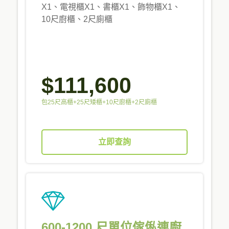
X1、電視櫃X1、書櫃X1、飾物櫃X1、
10尺廚櫃、2尺廁櫃
$111,600
包25尺高櫃+25尺矮櫃+10尺廚櫃+2尺廁櫃
立即查詢
600-1200 尺單位傢俬連廚