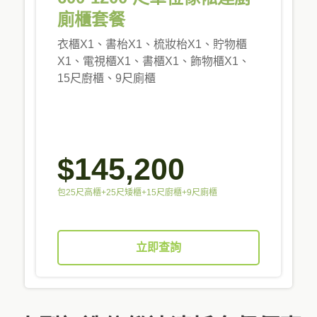
廁櫃套餐
衣櫃X1、書枱X1、梳妝枱X1、貯物櫃
X1、電視櫃X1、書櫃X1、飾物櫃X1、
15尺廚櫃、9尺廁櫃
$145,200
包25尺高櫃+25尺矮櫃+15尺廚櫃+9尺廁櫃
立即查詢