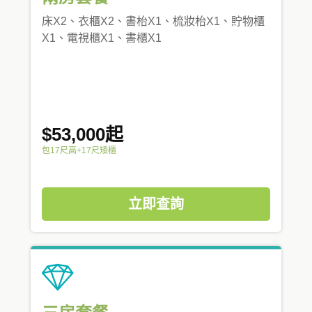
床X2、衣櫃X2、書枱X1、梳妝枱X1、貯物櫃
X1、電視櫃X1、書櫃X1
$53,000起
包17尺高+17尺矮櫃
立即查詢