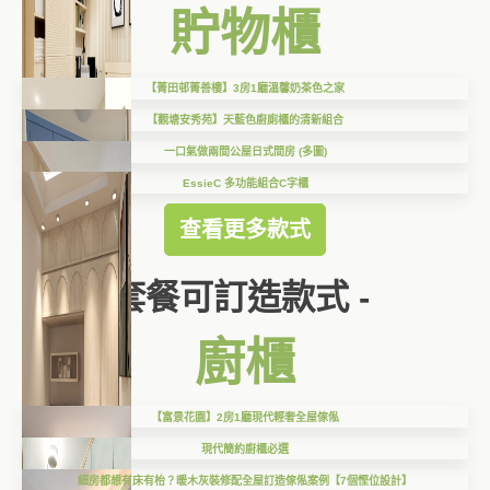
貯物櫃
【菁田邨菁善樓】3房1廳溫馨奶茶色之家
【觀塘安秀苑】天藍色廚廁櫃的清新組合
一口氣做兩間公屋日式間房 (多圖)
EssieC 多功能組合C字櫃
查看更多款式
套餐可訂造款式 -
廚櫃
【富景花園】2房1廳現代輕奢全屋傢俬
現代簡約廚櫃必選
細房都想有床有枱？暖木灰裝修配全屋訂造傢俬案例【7個慳位設計】