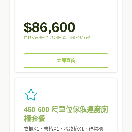
$86,600
包17尺高櫃+17尺矮櫃+10尺廚櫃+2尺廁櫃
立即查詢
450-600 尺單位傢俬連廚廁
櫃套餐
衣櫃X1、書枱X1、梳妝枱X1、貯物櫃