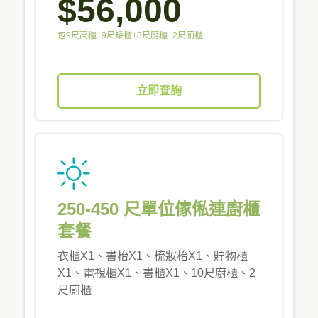
$56,000
包9尺高櫃+9尺矮櫃+8尺廚櫃+2尺廁櫃
立即查詢
250-450 尺單位傢俬連廚櫃
套餐
衣櫃X1、書枱X1、梳妝枱X1、貯物櫃
X1、電視櫃X1、書櫃X1、10尺廚櫃、2
尺廁櫃