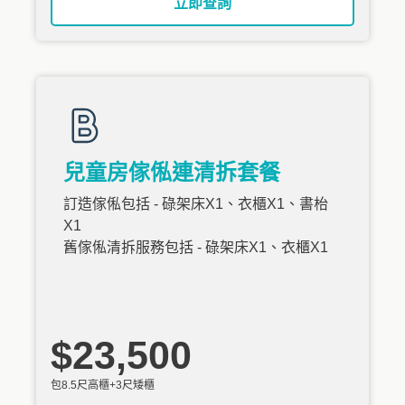
立即查詢
兒童房傢俬連清拆套餐
訂造傢俬包括 - 碌架床X1、衣櫃X1、書枱
X1
舊傢俬清拆服務包括 - 碌架床X1、衣櫃X1
$23,500
包8.5尺高櫃+3尺矮櫃