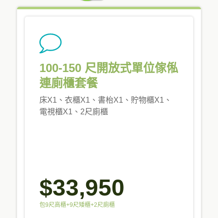
PRICING
100-150 尺開放式單位傢俬
連廁櫃套餐
床X1、衣櫃X1、書枱X1、貯物櫃X1、
電視櫃X1、2尺廁櫃
$33,950
包9尺高櫃+9尺矮櫃+2尺廁櫃