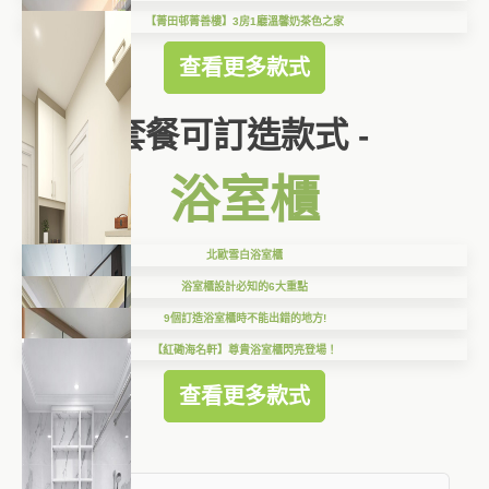
【菁田邨菁善樓】3房1廳溫馨奶茶色之家
查看更多款式
套餐可訂造款式 -
浴室櫃
北歐雪白浴室櫃
浴室櫃設計必知的6大重點
9個訂造浴室櫃時不能出錯的地方!
【紅磡海名軒】尊貴浴室櫃閃亮登場！
查看更多款式