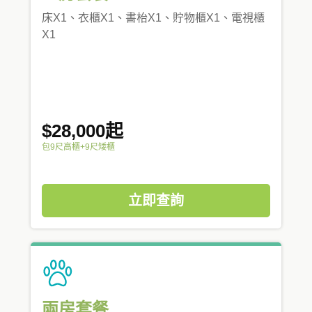
床X1、衣櫃X1、書枱X1、貯物櫃X1、電視櫃
X1
$28,000起
包9尺高櫃+9尺矮櫃
立即查詢
兩房套餐