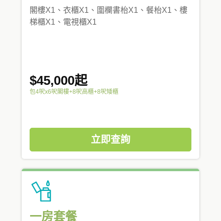
閣樓X1、衣櫃X1、圍欄書枱X1、餐枱X1、樓
梯櫃X1、電視櫃X1
$45,000起
包4呎x6呎閣樓+8呎高櫃+8呎矮櫃
立即查詢
一房套餐