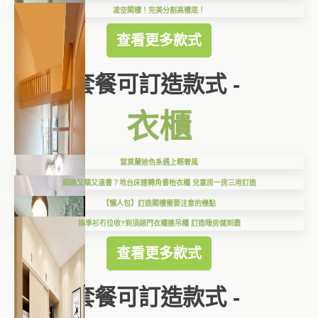
凌空閣樓！完美分割高樓底！
查看更多款式
套餐可訂造款式 -
衣櫃
當莫蘭迪色系遇上輕奢風
細路又瞓又溫書？地台床連轉角書枱衣櫃 兒童房一房三用訂造
【懶人包】訂造閣樓需要注意的幾點
換季衫冇位收?到頂趟門衣櫃連吊櫃 訂造睡房儲到盡
查看更多款式
套餐可訂造款式 -