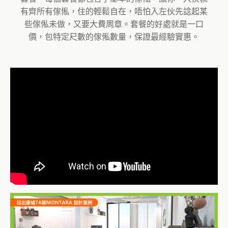
有齊所有傢俬，住的輕鬆自在，唔怕入左伙先諗起某
些傢俬未做，又要大費周章。套餐的好處就是一口
價，包特定尺數的傢俬數量，保證最經驗實惠。