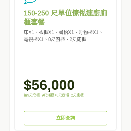
150-250 尺單位傢俬連廚廁
櫃套餐
床X1、衣櫃X1、書枱X1、貯物櫃X1、
電視櫃X1、8尺廚櫃、2尺廁櫃
$56,000
包9尺高櫃+9尺矮櫃+8尺廚櫃+2尺廁櫃
立即查詢