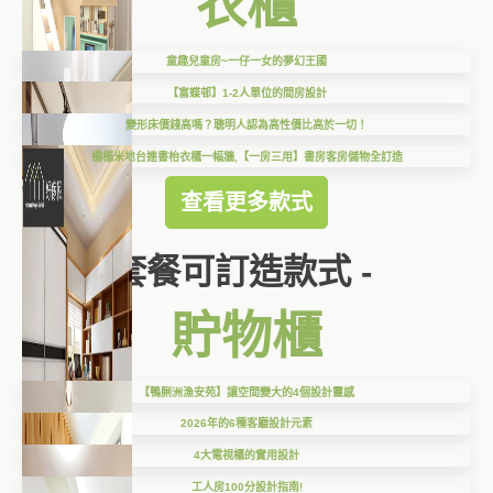
衣櫃
童趣兒童房~一仔一女的夢幻王國
【富蝶邨】1-2人單位的間房設計
變形床價錢高嗎？聰明人認為高性價比高於一切！
榻榻米地台連書枱衣櫃一幅牆,【一房三用】書房客房儲物全訂造
查看更多款式
套餐可訂造款式 -
貯物櫃
【鴨脷洲漁安苑】讓空間變大的4個設計靈感
2026年的6種客廳設計元素
4大電視櫃的實用設計
工人房100分設計指南!