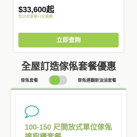
$33,600起
包10尺廚櫃+2尺廁櫃
立即查詢
全屋訂造傢俬套餐優惠
SWITCH
傢俬套餐
傢俬連翻新油油套餐
PRICING
100-150 尺開放式單位傢俬
連廁櫃套餐