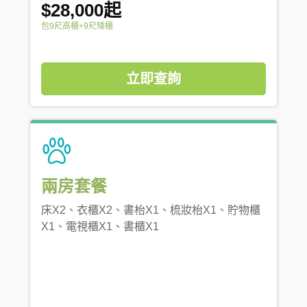
$28,000起
包9尺高櫃+9尺矮櫃
立即查詢
兩房套餐
床X2、衣櫃X2、書枱X1、梳妝枱X1、貯物櫃
X1、電視櫃X1、書櫃X1