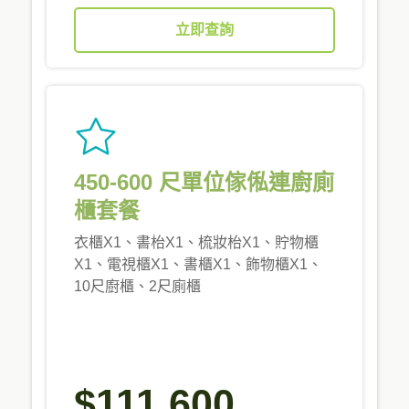
立即查詢
450-600 尺單位傢俬連廚廁
櫃套餐
衣櫃X1、書枱X1、梳妝枱X1、貯物櫃
X1、電視櫃X1、書櫃X1、飾物櫃X1、
10尺廚櫃、2尺廁櫃
$111,600