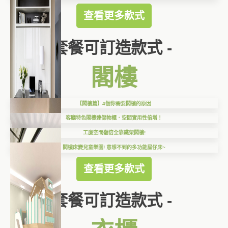
查看更多款式
套餐可訂造款式 -
閣樓
【閣樓篇】4個你需要閣樓的原因
客廳特色閣樓連儲物櫃．空間實用性倍增！
工廈空間翻倍全靠鐵架閣樓!
閣樓床變兒童樂園! 意想不到的多功能屋仔床~
查看更多款式
套餐可訂造款式 -