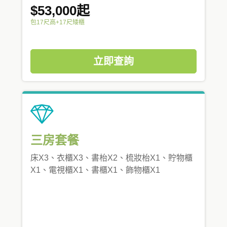
$53,000起
包17尺高+17尺矮櫃
立即查詢
三房套餐
床X3、衣櫃X3、書枱X2、梳妝枱X1、貯物櫃
X1、電視櫃X1、書櫃X1、飾物櫃X1