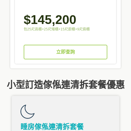
$145,200
包25尺高櫃+25尺矮櫃+15尺廚櫃+9尺廁櫃
立即查詢
小型訂造傢俬連清拆套餐優惠
睡房傢俬連清拆套餐