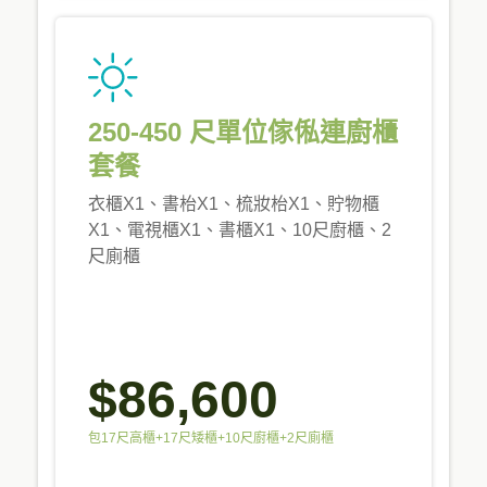
250-450 尺單位傢俬連廚櫃
套餐
衣櫃X1、書枱X1、梳妝枱X1、貯物櫃
X1、電視櫃X1、書櫃X1、10尺廚櫃、2
尺廁櫃
$86,600
包17尺高櫃+17尺矮櫃+10尺廚櫃+2尺廁櫃