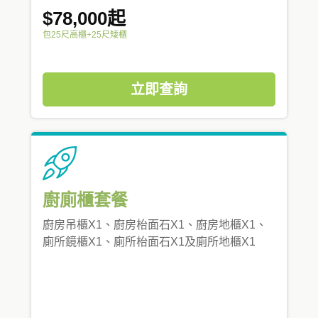
$78,000起
包25尺高櫃+25尺矮櫃
立即查詢
廚廁櫃套餐
廚房吊櫃X1、廚房枱面石X1、廚房地櫃X1、
廁所鏡櫃X1、廁所枱面石X1及廁所地櫃X1