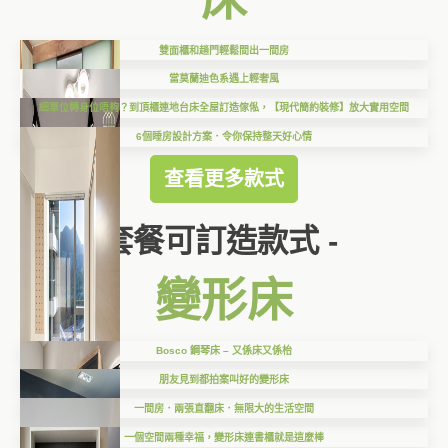
雙面櫃和趟門輕鬆間出一間房
當莫蘭迪色系遇上輕奢風
細單位轉身位唔夠？到頂櫃連地台床全屋訂造傢俬，【現代簡約裝修】放大實用空間
6個睡房設計方案．令你保持整天好心情
查看更多款式
套餐可訂造款式 -
變形床
Bosco 鋼琴床 – 又係床又係枱
朋友見到都拍案叫好的變形床
一間房．兩張直翻床．無限大的生活空間
一個空間兩種幸福，變形床連書櫃就是這麼棒