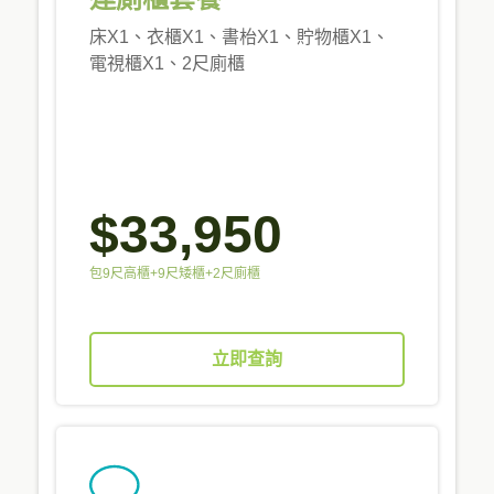
床X1、衣櫃X1、書枱X1、貯物櫃X1、
電視櫃X1、2尺廁櫃
$33,950
包9尺高櫃+9尺矮櫃+2尺廁櫃
立即查詢