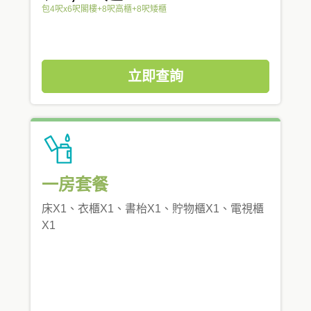
包4呎x6呎閣樓+8呎高櫃+8呎矮櫃
立即查詢
一房套餐
床X1、衣櫃X1、書枱X1、貯物櫃X1、電視櫃
X1