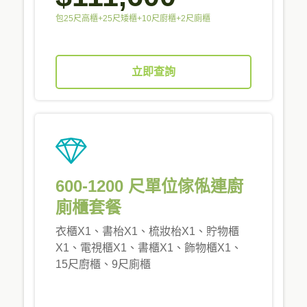
包25尺高櫃+25尺矮櫃+10尺廚櫃+2尺廁櫃
立即查詢
600-1200 尺單位傢俬連廚
廁櫃套餐
衣櫃X1、書枱X1、梳妝枱X1、貯物櫃
X1、電視櫃X1、書櫃X1、飾物櫃X1、
15尺廚櫃、9尺廁櫃