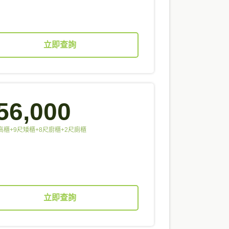
立即查詢
56,000
高櫃+9尺矮櫃+8尺廚櫃+2尺廁櫃
立即查詢