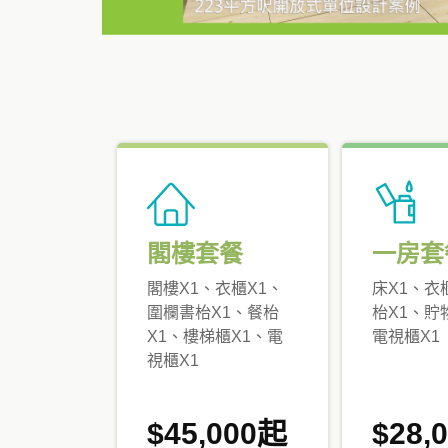
閣樓套餐
一房套
閣樓X1、衣櫃X1、
床X1、衣
圍欄書枱X1、餐枱
枱X1、貯
X1、樓梯櫃X1、電
電視櫃X1
視櫃X1
$45,000起
$28,