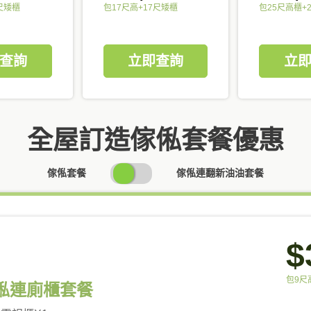
尺矮櫃
包17尺高+17尺矮櫃
包25尺高櫃+
查詢
立即查詢
立
全屋訂造傢俬套餐優惠
SWITCH
傢俬套餐
傢俬連翻新油油套餐
PRICING
$
包9尺
傢俬連廁櫃套餐