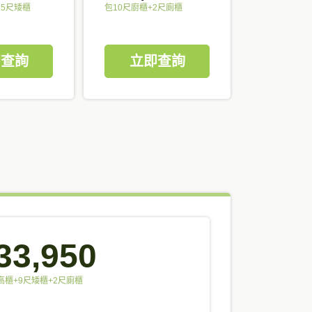
25尺矮櫃
包10尺廚櫃+2尺廁櫃
即查詢
立即查詢
33,950
高櫃+9尺矮櫃+2尺廁櫃