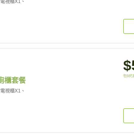
、電視櫃X1、
$
包9尺
廚廁櫃套餐
、電視櫃X1、