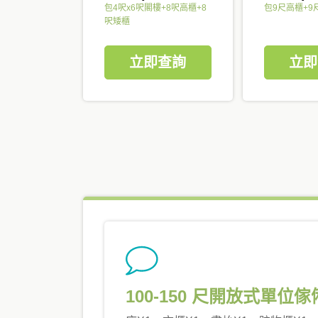
包4呎x6呎閣樓+8呎高櫃+8
包9尺高櫃+9
呎矮櫃
立即查詢
立即
100-150 尺開放式單位