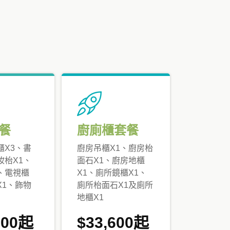
餐
廚廁櫃套餐
櫃X3、書
廚房吊櫃X1、廚房枱
妝枱X1、
面石X1、廚房地櫃
、電視櫃
X1、廁所鏡櫃X1、
X1、飾物
廁所枱面石X1及廁所
地櫃X1
000起
$33,600起