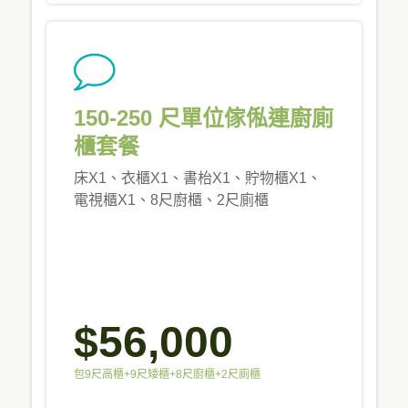
150-250 尺單位傢俬連廚廁
櫃套餐
床X1、衣櫃X1、書枱X1、貯物櫃X1、
電視櫃X1、8尺廚櫃、2尺廁櫃
$56,000
包9尺高櫃+9尺矮櫃+8尺廚櫃+2尺廁櫃