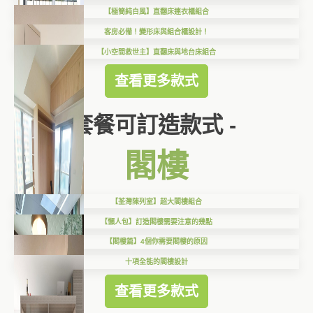
【極簡純白風】直翻床連衣櫃組合
客房必備！變形床與組合櫃設計！
【小空間救世主】直翻床與地台床組合
查看更多款式
套餐可訂造款式 -
閣樓
【荃灣陳列室】超大閣樓組合
【懶人包】訂造閣樓需要注意的幾點
【閣樓篇】4個你需要閣樓的原因
十項全能的閣樓設計
查看更多款式