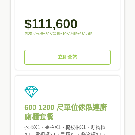
$111,600
包25尺高櫃+25尺矮櫃+10尺廚櫃+2尺廁櫃
立即查詢
600-1200 尺單位傢俬連廚
廁櫃套餐
衣櫃X1、書枱X1、梳妝枱X1、貯物櫃
X1、電視櫃X1、書櫃X1、飾物櫃X1、