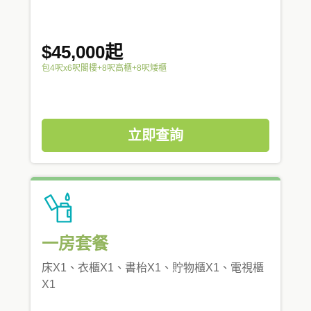
$45,000起
包4呎x6呎閣樓+8呎高櫃+8呎矮櫃
立即查詢
一房套餐
床X1、衣櫃X1、書枱X1、貯物櫃X1、電視櫃
X1