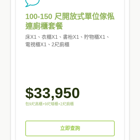
100-150 尺開放式單位傢俬
連廁櫃套餐
床X1、衣櫃X1、書枱X1、貯物櫃X1、
電視櫃X1、2尺廁櫃
$33,950
包9尺高櫃+9尺矮櫃+2尺廁櫃
立即查詢