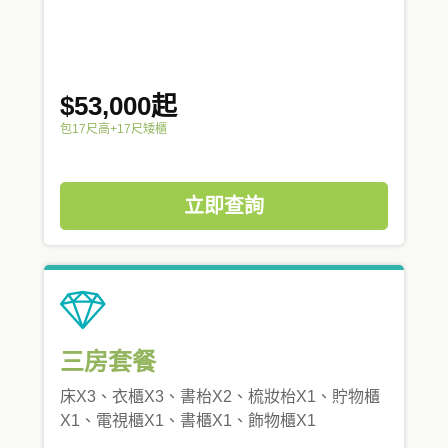
$53,000起
包17尺高+17尺矮櫃
立即查詢
三房套餐
床X3、衣櫃X3、書枱X2、梳妝枱X1、貯物櫃
X1、電視櫃X1、書櫃X1、飾物櫃X1