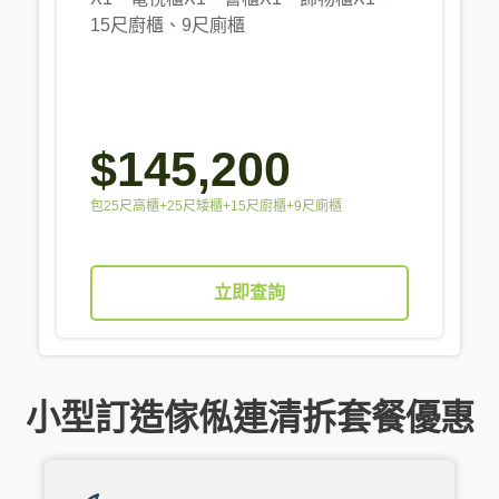
15尺廚櫃、9尺廁櫃
$145,200
包25尺高櫃+25尺矮櫃+15尺廚櫃+9尺廁櫃
立即查詢
小型訂造傢俬連清拆套餐優惠