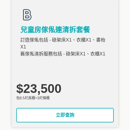
兒童房傢俬連清拆套餐
訂造傢俬包括 - 碌架床X1、衣櫃X1、書枱
X1
舊傢俬清拆服務包括 - 碌架床X1、衣櫃X1
$23,500
包8.5尺高櫃+3尺矮櫃
立即查詢