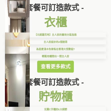
套餐可訂造款式 -
衣櫃
【元朗蓮花地】主人房的實用分區指南
主人房設計的4個迷思
為甚麼淺木色傢俬在香港大受歡迎?
輕鬆用櫃間出一間主人房
查看更多款式
套餐可訂造款式 -
貯物櫃
玄關C字櫃的6大細節