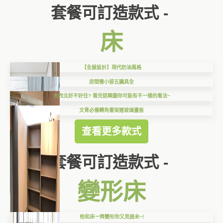
套餐可訂造款式 -
床
【全屋設計】現代奶油風格
房間需小卻五臓具全
大西北好不好住? 看完這輯圖你可能有不一樣的看法~
文青必備轉角書架連玻璃畫板
查看更多款式
套餐可訂造款式 -
變形床
枱和床一齊變形你又見過未~!