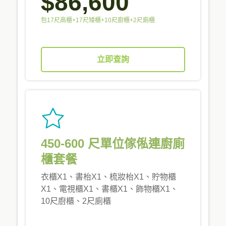
$86,600
包17尺高櫃+17尺矮櫃+10尺廚櫃+2尺廁櫃
立即查詢
450-600 尺單位傢俬連廚廁
櫃套餐
衣櫃X1、書枱X1、梳妝枱X1、貯物櫃
X1、電視櫃X1、書櫃X1、飾物櫃X1、
10尺廚櫃、2尺廁櫃