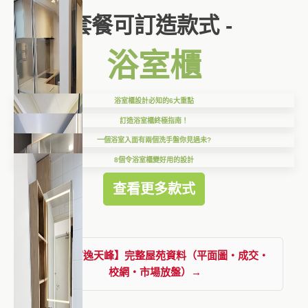
套餐可訂造款式 -
浴室櫃
浴室櫃設計必知的6大重點
訂造浴室櫃終極指南！
一個浴室入面有兩個洗手盤你見過未?
8個令浴室櫃變好用的設計
查看更多款式
查看【富逸天峰】完整屋苑資料（平面圖・成交・
校網・市場放盤）→