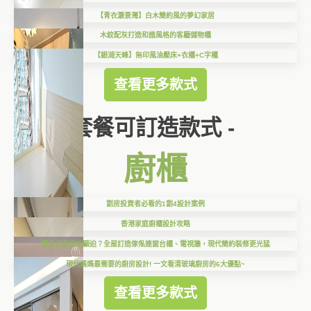
【青衣灝景灣】白木簡約風的夢幻家居
木紋配灰打造和諧風格的客廳儲物櫃
【銀湖天峰】無印風油壓床+衣櫃+C字櫃
查看更多款式
套餐可訂造款式 -
廚櫃
劏房投資者必看的1劏4設計案例
香港家庭廚櫃設計攻略
開放式廚房怕顯迫？全屋訂造傢俬連窗台櫃、電視牆，現代簡約裝修更光猛
現代媽媽最需要的廚房設計! 一文看清玻璃廚房的6大優點~
查看更多款式