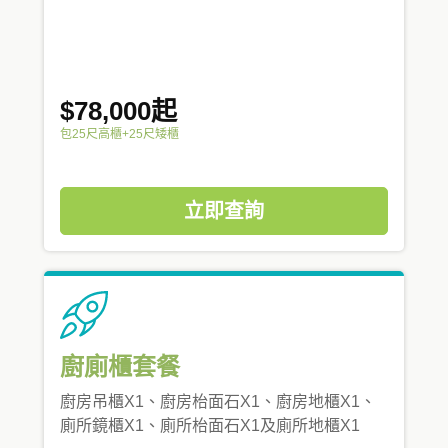
$78,000起
包25尺高櫃+25尺矮櫃
立即查詢
廚廁櫃套餐
廚房吊櫃X1、廚房枱面石X1、廚房地櫃X1、
廁所鏡櫃X1、廁所枱面石X1及廁所地櫃X1