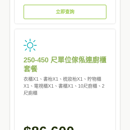
立即查詢
250-450 尺單位傢俬連廚櫃
套餐
衣櫃X1、書枱X1、梳妝枱X1、貯物櫃
X1、電視櫃X1、書櫃X1、10尺廚櫃、2
尺廁櫃