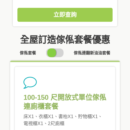
立即查詢
全屋訂造傢俬套餐優惠
SWITCH
傢俬套餐
傢俬連翻新油油套餐
PRICING
100-150 尺開放式單位傢俬
連廁櫃套餐
床X1、衣櫃X1、書枱X1、貯物櫃X1、
電視櫃X1、2尺廁櫃