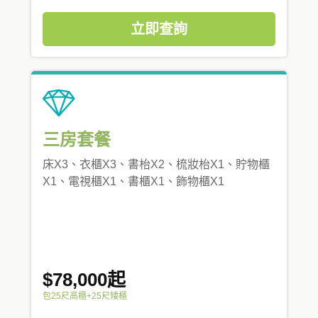
立即查詢
三房套餐
床X3、衣櫃X3、書枱X2、梳妝枱X1、貯物櫃
X1、電視櫃X1、書櫃X1、飾物櫃X1
$78,000起
包25尺高櫃+25尺矮櫃