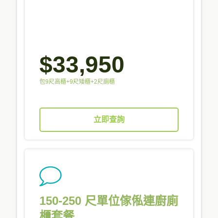
$33,950
包9尺高櫃+9尺矮櫃+2尺廁櫃
立即查詢
150-250 尺單位傢俬連廚廁
櫃套餐