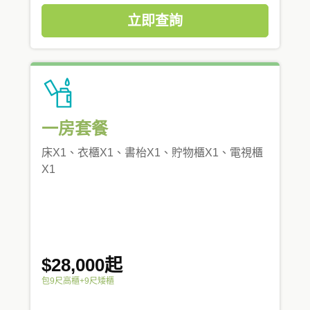
立即查詢
一房套餐
床X1、衣櫃X1、書枱X1、貯物櫃X1、電視櫃
X1
$28,000起
包9尺高櫃+9尺矮櫃