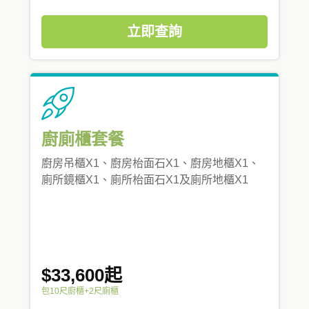
立即查詢
廚廁櫃套餐
廚房吊櫃X1、廚房枱面石X1、廚房地櫃X1、
廁所鏡櫃X1、廁所枱面石X1及廁所地櫃X1
$33,600起
包10尺廚櫃+2尺廁櫃