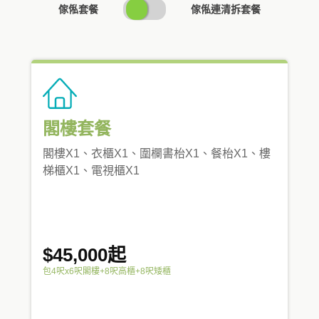
SWITCH
傢俬套餐
傢俬連清拆套餐
PRICING
閣樓套餐
閣樓X1、衣櫃X1、圍欄書枱X1、餐枱X1、樓
梯櫃X1、電視櫃X1
$45,000起
包4呎x6呎閣樓+8呎高櫃+8呎矮櫃