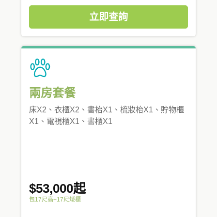
立即查詢
兩房套餐
床X2、衣櫃X2、書枱X1、梳妝枱X1、貯物櫃
X1、電視櫃X1、書櫃X1
$53,000起
包17尺高+17尺矮櫃