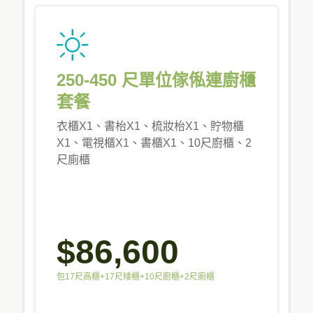
250-450 尺單位傢俬連廚櫃
套餐
衣櫃X1、書枱X1、梳妝枱X1、貯物櫃
X1、電視櫃X1、書櫃X1、10尺廚櫃、2
尺廁櫃
$86,600
包17尺高櫃+17尺矮櫃+10尺廚櫃+2尺廁櫃