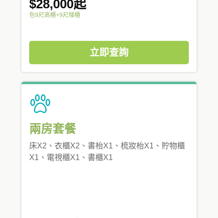
$28,000起
包9尺高櫃+9尺矮櫃
立即查詢
兩房套餐
床X2、衣櫃X2、書枱X1、梳妝枱X1、貯物櫃
X1、電視櫃X1、書櫃X1