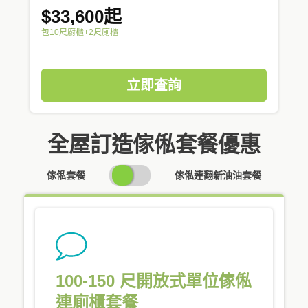
$33,600起
包10尺廚櫃+2尺廁櫃
立即查詢
全屋訂造傢俬套餐優惠
SWITCH
傢俬套餐
傢俬連翻新油油套餐
PRICING
100-150 尺開放式單位傢俬
連廁櫃套餐