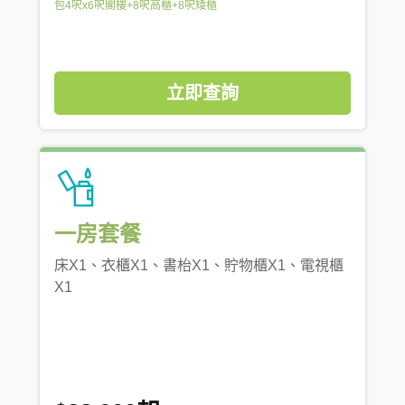
包4呎x6呎閣樓+8呎高櫃+8呎矮櫃
立即查詢
一房套餐
床X1、衣櫃X1、書枱X1、貯物櫃X1、電視櫃
X1