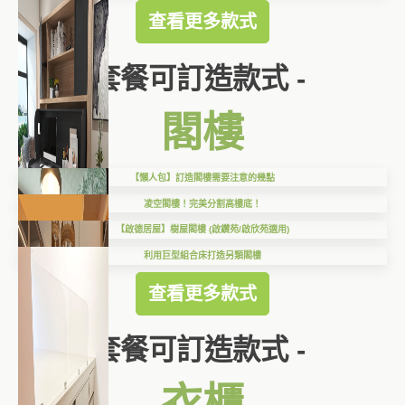
查看更多款式
套餐可訂造款式 -
閣樓
【懶人包】訂造閣樓需要注意的幾點
凌空閣樓！完美分割高樓底！
【啟德居屋】樹屋閣樓 (啟鑽苑/啟欣苑適用)
利用巨型組合床打造另類閣樓
查看更多款式
套餐可訂造款式 -
衣櫃