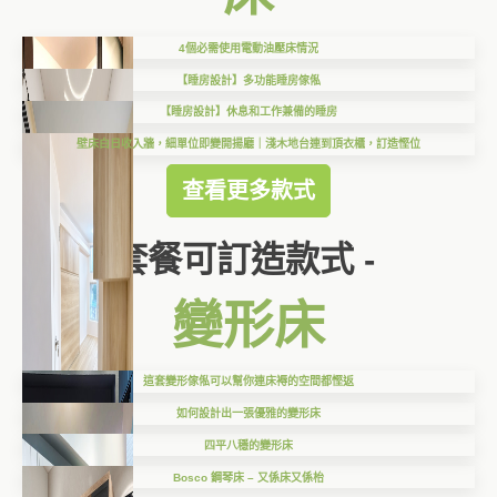
4個必需使用電動油壓床情況
【睡房設計】多功能睡房傢俬
【睡房設計】休息和工作兼備的睡房
壁床白日收入牆，細單位即變開揚廳｜淺木地台連到頂衣櫃，訂造慳位
查看更多款式
套餐可訂造款式 -
變形床
這套變形傢俬可以幫你連床褥的空間都慳返
如何設計出一張優雅的變形床
四平八穩的變形床
Bosco 鋼琴床 – 又係床又係枱