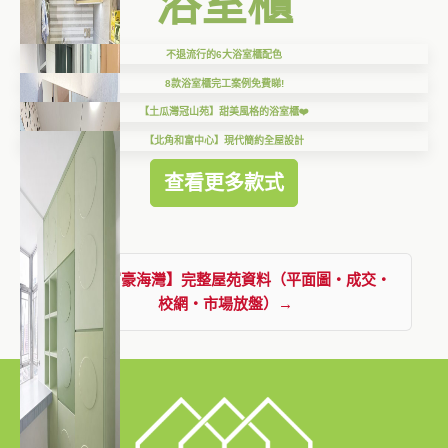
浴室櫃
不退流行的6大浴室櫃配色
8款浴室櫃完工案例免費睇!
【土瓜灣冠山苑】甜美風格的浴室櫃❤️
【北角和富中心】現代簡約全屋設計
查看更多款式
查看【富豪海灣】完整屋苑資料（平面圖・成交・
校網・市場放盤）→