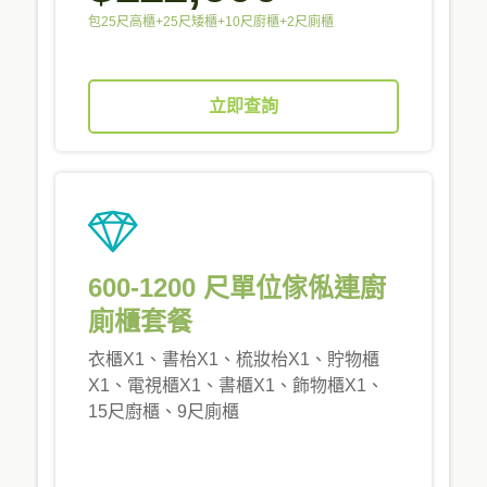
包25尺高櫃+25尺矮櫃+10尺廚櫃+2尺廁櫃
立即查詢
600-1200 尺單位傢俬連廚
廁櫃套餐
衣櫃X1、書枱X1、梳妝枱X1、貯物櫃
X1、電視櫃X1、書櫃X1、飾物櫃X1、
15尺廚櫃、9尺廁櫃