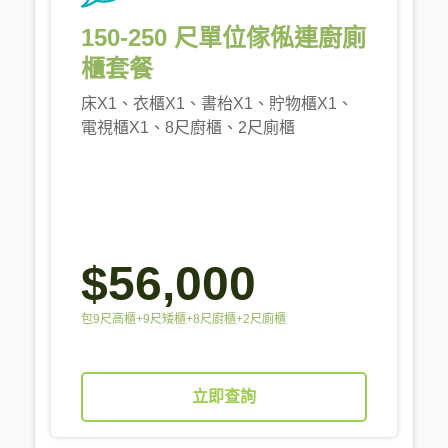
150-250 尺單位傢俬連廚廁
櫃套餐
床X1、衣櫃X1、書枱X1、貯物櫃X1、
電視櫃X1、8尺廚櫃、2尺廁櫃
$56,000
包9尺高櫃+9尺矮櫃+8尺廚櫃+2尺廁櫃
立即查詢