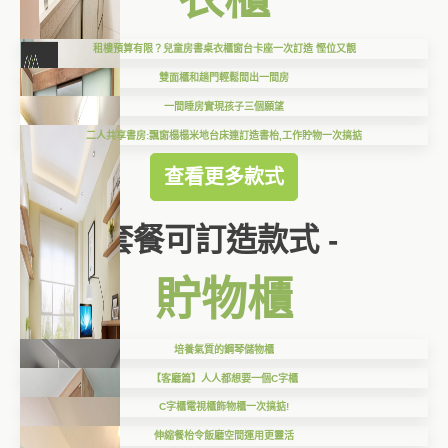
租樓預算有限？兒童房書桌衣櫃窗台卡座一次訂造 慳位又靚
雙面櫃和趟門輕鬆間出一間房
一間睡房實現孩子三個願望
二人共享書房:飄窗榻榻米地台床連訂造書枱,工作貯物一次搞掂
查看更多款式
套餐可訂造款式 -
貯物櫃
培養氣質的鋼琴儲物櫃
【客廳篇】人人都想要一個C字櫃
C字櫃電視櫃飾物櫃一次搞掂!
伸縮餐枱令飯廳空間運用更靈活