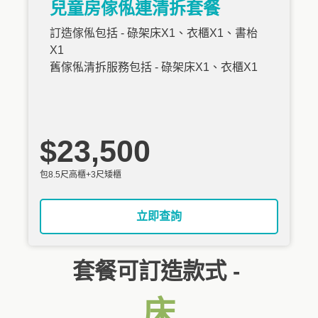
兒童房傢俬連清拆套餐
訂造傢俬包括 - 碌架床X1、衣櫃X1、書枱
X1
舊傢俬清拆服務包括 - 碌架床X1、衣櫃X1
$23,500
包8.5尺高櫃+3尺矮櫃
立即查詢
套餐可訂造款式 -
床