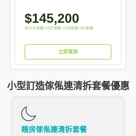
$145,200
包25尺高櫃+25尺矮櫃+15尺廚櫃+9尺廁櫃
立即查詢
小型訂造傢俬連清拆套餐優惠
睡房傢俬連清拆套餐