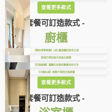
查看更多款式
套餐可訂造款式 -
廚櫃
【菁田邨菁善樓】3房1廳溫馨奶茶色之家
超易打理的高光亮面白廚櫃
【訂造廚櫃】讓鑽石形廚房變實用的方法
【大圍名城】挑戰不規則訂造廚櫃
查看更多款式
套餐可訂造款式 -