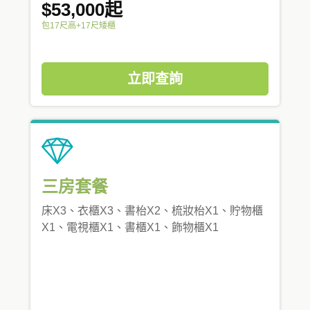
$53,000起
包17尺高+17尺矮櫃
立即查詢
三房套餐
床X3、衣櫃X3、書枱X2、梳妝枱X1、貯物櫃
X1、電視櫃X1、書櫃X1、飾物櫃X1