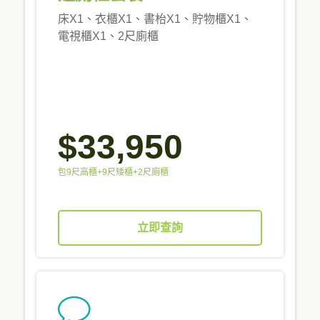
床X1、衣櫃X1、書枱X1、貯物櫃X1、
電視櫃X1、2尺廁櫃
$33,950
包9尺高櫃+9尺矮櫃+2尺廁櫃
立即查詢