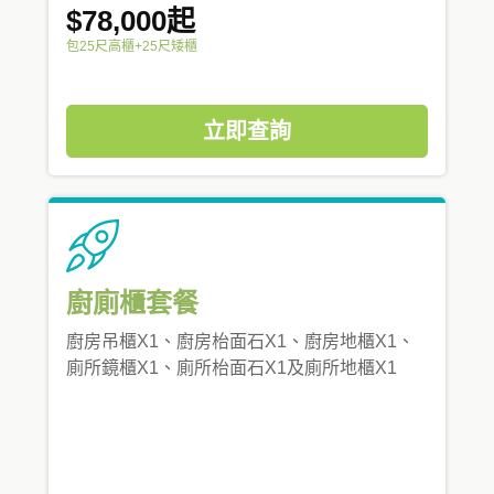
$78,000起
包25尺高櫃+25尺矮櫃
立即查詢
廚廁櫃套餐
廚房吊櫃X1、廚房枱面石X1、廚房地櫃X1、
廁所鏡櫃X1、廁所枱面石X1及廁所地櫃X1