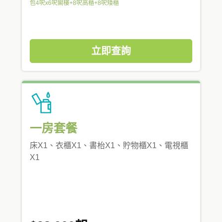
包4呎x6呎閣樓+8呎高櫃+8呎矮櫃
立即查詢
一房套餐
床X1、衣櫃X1、書枱X1、貯物櫃X1、電視櫃
X1