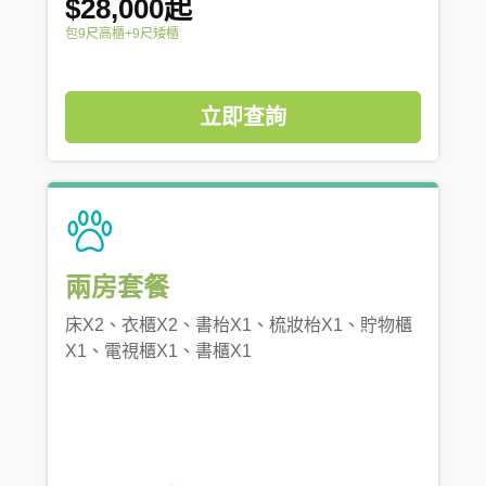
$28,000起
包9尺高櫃+9尺矮櫃
立即查詢
兩房套餐
床X2、衣櫃X2、書枱X1、梳妝枱X1、貯物櫃
X1、電視櫃X1、書櫃X1