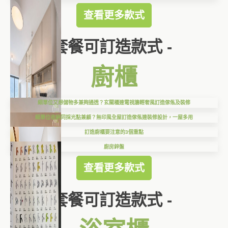
查看更多款式
套餐可訂造款式 -
廚櫃
細單位又想儲物多兼夠通透？玄關櫃連電視牆輕奢風訂造傢俬及裝修
細單位收納同採光點兼顧？無印風全屋訂造傢俬連裝修設計，一屋多用
訂造廚櫃要注意的3個重點
廚房鋅盤
查看更多款式
套餐可訂造款式 -