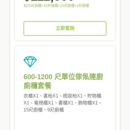
包25尺高櫃+25尺矮櫃+10尺廚櫃+2尺廁櫃
立即查詢
600-1200 尺單位傢俬連廚
廁櫃套餐
衣櫃X1、書枱X1、梳妝枱X1、貯物櫃
X1、電視櫃X1、書櫃X1、飾物櫃X1、
15尺廚櫃、9尺廁櫃