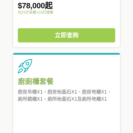
$78,000起
包25尺高櫃+25尺矮櫃
立即查詢
廚廁櫃套餐
廚房吊櫃X1、廚房枱面石X1、廚房地櫃X1、
廁所鏡櫃X1、廁所枱面石X1及廁所地櫃X1