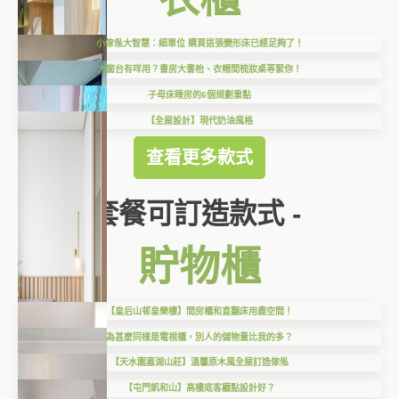
小傢俬大智慧：細單位 購買這張變形床已經足夠了！
大窗台有咩用？書房大書枱、衣帽間梳妝桌等緊你！
子母床睡房的6個規劃重點
【全屋設計】現代奶油風格
查看更多款式
套餐可訂造款式 -
貯物櫃
【皇后山邨皇樂樓】間房櫃和直翻床用盡空間！
為甚麼同樣是電視櫃，別人的儲物量比我的多？
【天水圍嘉湖山莊】溫馨原木風全屋訂造傢俬
【屯門凱和山】高樓底客廳點設計好？