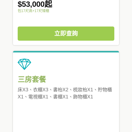
$53,000起
包17尺高+17尺矮櫃
立即查詢
三房套餐
床X3、衣櫃X3、書枱X2、梳妝枱X1、貯物櫃
X1、電視櫃X1、書櫃X1、飾物櫃X1