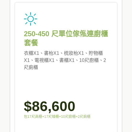
250-450 尺單位傢俬連廚櫃
套餐
衣櫃X1、書枱X1、梳妝枱X1、貯物櫃
X1、電視櫃X1、書櫃X1、10尺廚櫃、2
尺廁櫃
$86,600
包17尺高櫃+17尺矮櫃+10尺廚櫃+2尺廁櫃