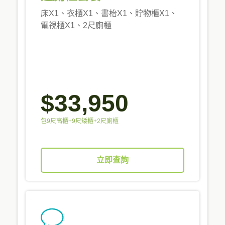
床X1、衣櫃X1、書枱X1、貯物櫃X1、
電視櫃X1、2尺廁櫃
$33,950
包9尺高櫃+9尺矮櫃+2尺廁櫃
立即查詢