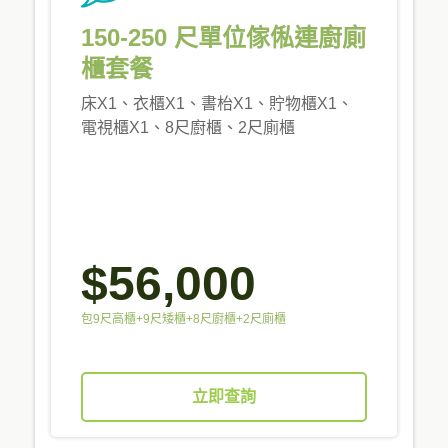
150-250 尺單位傢俬連廚廁
櫃套餐
床X1、衣櫃X1、書枱X1、貯物櫃X1、
電視櫃X1、8尺廚櫃、2尺廁櫃
$56,000
包9尺高櫃+9尺矮櫃+8尺廚櫃+2尺廁櫃
立即查詢