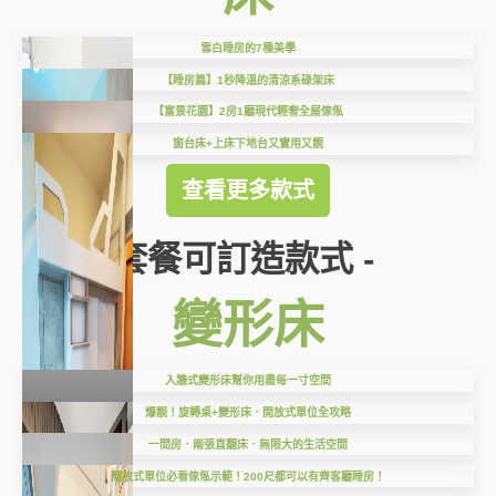
雪白睡房的7種美學
【睡房篇】1秒降溫的清涼系碌架床
【富景花園】2房1廳現代輕奢全屋傢俬
窗台床+上床下地台又實用又靚
查看更多款式
套餐可訂造款式 -
變形床
入牆式變形床幫你用盡每一寸空間
爆靚！旋轉桌+變形床．開放式單位全攻略
一間房．兩張直翻床．無限大的生活空間
開放式單位必看傢俬示範！200尺都可以有齊客廳睡房！