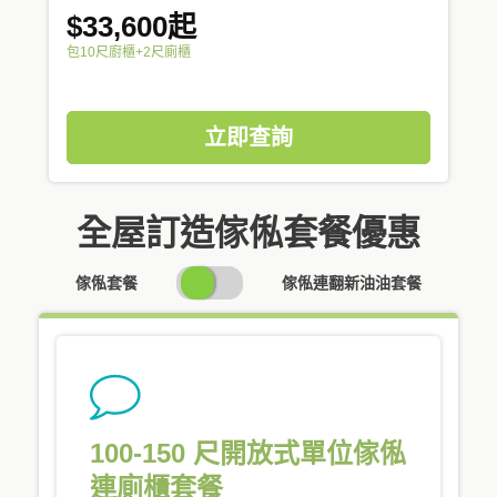
$33,600起
包10尺廚櫃+2尺廁櫃
立即查詢
全屋訂造傢俬套餐優惠
SWITCH
傢俬套餐
傢俬連翻新油油套餐
PRICING
100-150 尺開放式單位傢俬
連廁櫃套餐