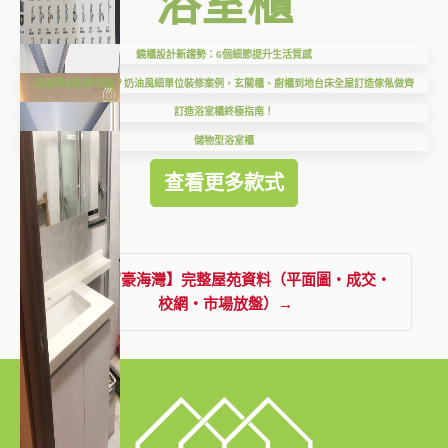
浴室櫃
鏡櫃設計新趨勢：6個細節提升生活質感
全屋淨色點解唔悶？奶油風細單位裝修案例，玄關櫃、廚櫃到地台床全屋訂造傢俬做齊
訂造浴室櫃終極指南！
儲物型浴室櫃
查看更多款式
查看【富豪海灣】完整屋苑資料（平面圖・成交・
校網・市場放盤）→