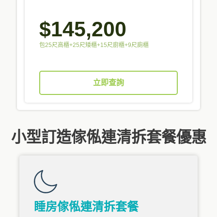
$145,200
包25尺高櫃+25尺矮櫃+15尺廚櫃+9尺廁櫃
立即查詢
小型訂造傢俬連清拆套餐優惠
睡房傢俬連清拆套餐