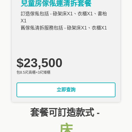
兒童房傢俬連清拆套餐
訂造傢俬包括 - 碌架床X1、衣櫃X1、書枱
X1
舊傢俬清拆服務包括 - 碌架床X1、衣櫃X1
$23,500
包8.5尺高櫃+3尺矮櫃
立即查詢
套餐可訂造款式 -
床