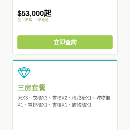
$53,000起
包17尺高+17尺矮櫃
立即查詢
三房套餐
床X3、衣櫃X3、書枱X2、梳妝枱X1、貯物櫃
X1、電視櫃X1、書櫃X1、飾物櫃X1