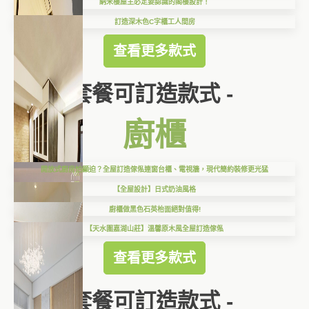
納米樓屋主必定要認識的閣樓設計！
訂造深木色C字櫃工人間房
查看更多款式
套餐可訂造款式 -
廚櫃
開放式廚房怕顯迫？全屋訂造傢俬連窗台櫃、電視牆，現代簡約裝修更光猛
【全屋設計】日式奶油風格
廚櫃做黑色石英枱面絕對值得!
【天水圍嘉湖山莊】溫馨原木風全屋訂造傢俬
查看更多款式
套餐可訂造款式 -