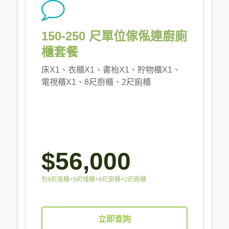
150-250 尺單位傢俬連廚廁
櫃套餐
床X1、衣櫃X1、書枱X1、貯物櫃X1、
電視櫃X1、8尺廚櫃、2尺廁櫃
$56,000
包9尺高櫃+9尺矮櫃+8尺廚櫃+2尺廁櫃
立即查詢