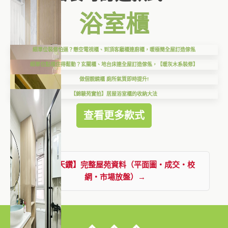
浴室櫃
細單位裝修怕逼？懸空電視櫃、到頂客廳櫃連廚櫃，暖極簡全屋訂造傢俬
細單位點樣住得鬆動？玄關櫃、地台床連全屋訂造傢俬，【暖灰木系裝修】
做個靚鏡櫃 廁所氣質即時提升!
【錦駿苑實拍】居屋浴室櫃的收納大法
查看更多款式
查看【天鑽】完整屋苑資料（平面圖・成交・校
網・市場放盤）→