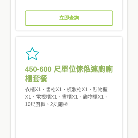
立即查詢
450-600 尺單位傢俬連廚廁
櫃套餐
衣櫃X1、書枱X1、梳妝枱X1、貯物櫃
X1、電視櫃X1、書櫃X1、飾物櫃X1、
10尺廚櫃、2尺廁櫃