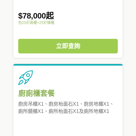
$78,000起
包25尺高櫃+25尺矮櫃
立即查詢
廚廁櫃套餐
廚房吊櫃X1、廚房枱面石X1、廚房地櫃X1、
廁所鏡櫃X1、廁所枱面石X1及廁所地櫃X1