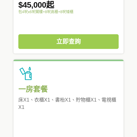
$45,000起
包4呎x6呎閣樓+8呎高櫃+8呎矮櫃
立即查詢
一房套餐
床X1、衣櫃X1、書枱X1、貯物櫃X1、電視櫃
X1