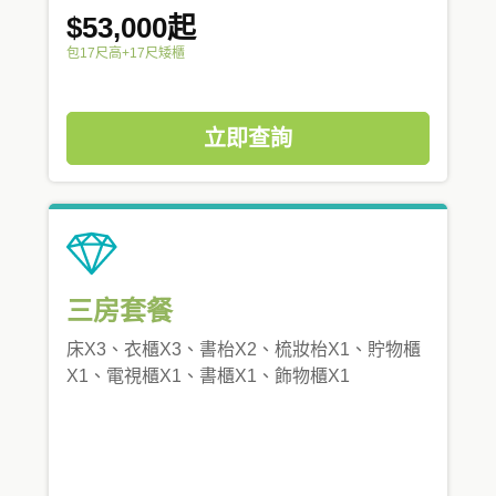
$53,000起
包17尺高+17尺矮櫃
立即查詢
三房套餐
床X3、衣櫃X3、書枱X2、梳妝枱X1、貯物櫃
X1、電視櫃X1、書櫃X1、飾物櫃X1