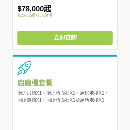
$78,000起
包25尺高櫃+25尺矮櫃
立即查詢
廚廁櫃套餐
廚房吊櫃X1、廚房枱面石X1、廚房地櫃X1、
廁所鏡櫃X1、廁所枱面石X1及廁所地櫃X1