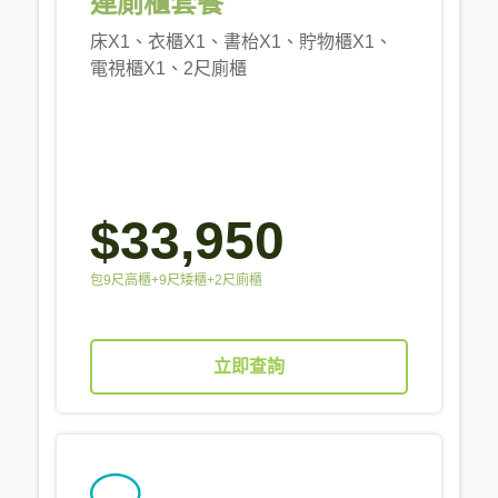
連廁櫃套餐
床X1、衣櫃X1、書枱X1、貯物櫃X1、
電視櫃X1、2尺廁櫃
$33,950
包9尺高櫃+9尺矮櫃+2尺廁櫃
立即查詢