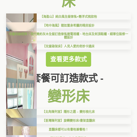
床
【海盈山】純白風全屋傢俬+懸浮式梳妝枱
【地中海風】猶如置身希臘的睡房設計
窄廳收納唔夠？現代簡約灰木全屋訂造傢俬連電視櫃、地台床及到頂鞋櫃，細單位裝修一
體設計
【兒童碌架床】人見人愛的奇妙卡通床
查看更多款式
套餐可訂造款式 -
變形床
【北角陳列室】隱形之選 – 變形梳化床
【荃灣陳列室】旋轉變形床/書架直翻床
直翻床都可以有書枱兼餐枱！