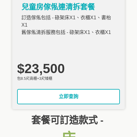
兒童房傢俬連清拆套餐
訂造傢俬包括 - 碌架床X1、衣櫃X1、書枱
X1
舊傢俬清拆服務包括 - 碌架床X1、衣櫃X1
$23,500
包8.5尺高櫃+3尺矮櫃
立即查詢
套餐可訂造款式 -