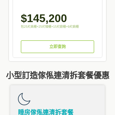
$145,200
包25尺高櫃+25尺矮櫃+15尺廚櫃+9尺廁櫃
立即查詢
小型訂造傢俬連清拆套餐優惠
睡房傢俬連清拆套餐