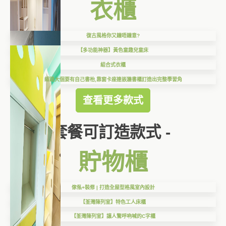
衣櫃
復古風格你又鐘唔鐘意?
【多功能神器】黃色童趣兒童床
組合式衣櫃
細路大個要有自己書枱,靠窗卡座連嵌牆書櫃訂造出完整學習角
查看更多款式
套餐可訂造款式 -
貯物櫃
傢俬+裝修 | 打造全屋型格風室內設計
【荃灣陳列室】特色工人床櫃
【荃灣陳列室】讓人驚呼吶喊的C字櫃