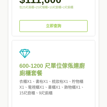
包25尺高櫃+25尺矮櫃+10尺廚櫃+2尺廁櫃
立即查詢
600-1200 尺單位傢俬連廚
廁櫃套餐
衣櫃X1、書枱X1、梳妝枱X1、貯物櫃
X1、電視櫃X1、書櫃X1、飾物櫃X1、
15尺廚櫃、9尺廁櫃