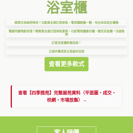
浴室櫃
細單位收納唔夠用？北歐風全屋訂造傢俬，電視櫃連牆一體、地台床床底全櫃桶
電線同雜物點收埋？輕奢風全屋訂造傢俬案例，石紋電視牆連衣櫃、懸空浴室櫃一次過做
齊
訂造浴室櫃終極指南！
五個步驟成就五星級的浴室
查看更多款式
查看【四季雅苑】完整屋苑資料（平面圖・成交・
校網・市場放盤）→
客人評價