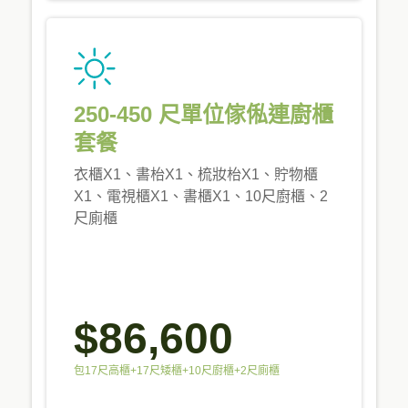
250-450 尺單位傢俬連廚櫃
套餐
衣櫃X1、書枱X1、梳妝枱X1、貯物櫃
X1、電視櫃X1、書櫃X1、10尺廚櫃、2
尺廁櫃
$86,600
包17尺高櫃+17尺矮櫃+10尺廚櫃+2尺廁櫃