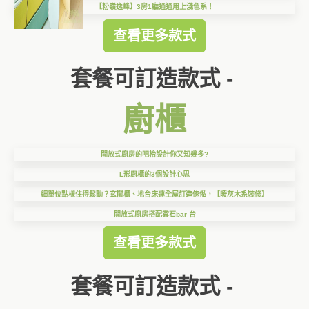
【粉嶺逸峰】3房1廳通通用上淺色系！
查看更多款式
套餐可訂造款式 -
廚櫃
開放式廚房的吧枱設計你又知幾多?
L形廚櫃的3個設計心思
細單位點樣住得鬆動？玄關櫃、地台床連全屋訂造傢俬，【暖灰木系裝修】
開放式廚房搭配雲石bar 台
查看更多款式
套餐可訂造款式 -