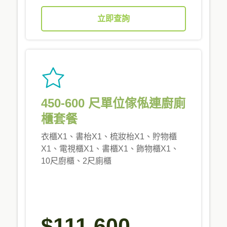
立即查詢
450-600 尺單位傢俬連廚廁
櫃套餐
衣櫃X1、書枱X1、梳妝枱X1、貯物櫃
X1、電視櫃X1、書櫃X1、飾物櫃X1、
10尺廚櫃、2尺廁櫃
$111,600