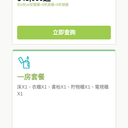
包4呎x6呎閣樓+8呎高櫃+8呎矮櫃
立即查詢
一房套餐
床X1、衣櫃X1、書枱X1、貯物櫃X1、電視櫃
X1