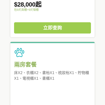
$28,000起
包9尺高櫃+9尺矮櫃
立即查詢
兩房套餐
床X2、衣櫃X2、書枱X1、梳妝枱X1、貯物櫃
X1、電視櫃X1、書櫃X1