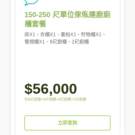
150-250 尺單位傢俬連廚廁
櫃套餐
床X1、衣櫃X1、書枱X1、貯物櫃X1、
電視櫃X1、8尺廚櫃、2尺廁櫃
$56,000
包9尺高櫃+9尺矮櫃+8尺廚櫃+2尺廁櫃
立即查詢