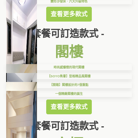
變形沙發床．六大升級特色
查看更多款式
套餐可訂造款式 -
閣樓
時尚感爆燈的現代閣樓
【SOYO雋薈】型格精品風閣樓
【開箱】閣樓設計的7個重點
一個精緻閣樓的誕生
查看更多款式
套餐可訂造款式 -