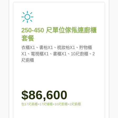
250-450 尺單位傢俬連廚櫃
套餐
衣櫃X1、書枱X1、梳妝枱X1、貯物櫃
X1、電視櫃X1、書櫃X1、10尺廚櫃、2
尺廁櫃
$86,600
包17尺高櫃+17尺矮櫃+10尺廚櫃+2尺廁櫃