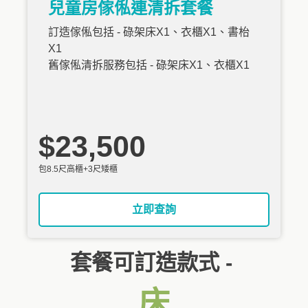
兒童房傢俬連清拆套餐
訂造傢俬包括 - 碌架床X1、衣櫃X1、書枱
X1
舊傢俬清拆服務包括 - 碌架床X1、衣櫃X1
$23,500
包8.5尺高櫃+3尺矮櫃
立即查詢
套餐可訂造款式 -
床