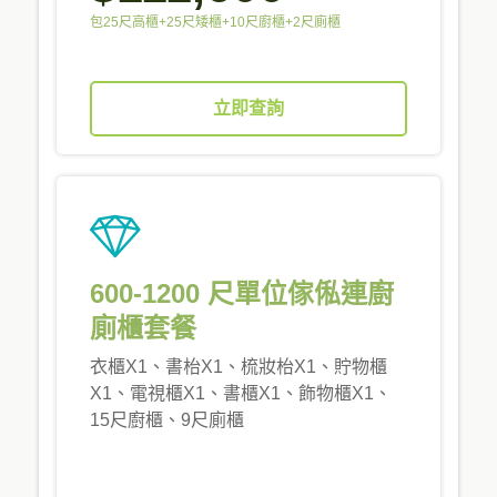
包25尺高櫃+25尺矮櫃+10尺廚櫃+2尺廁櫃
立即查詢
600-1200 尺單位傢俬連廚
廁櫃套餐
衣櫃X1、書枱X1、梳妝枱X1、貯物櫃
X1、電視櫃X1、書櫃X1、飾物櫃X1、
15尺廚櫃、9尺廁櫃