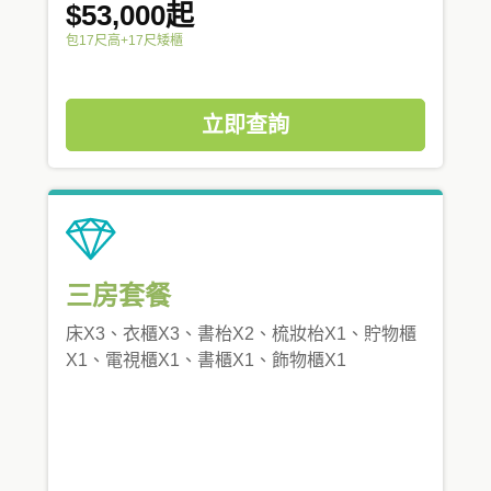
$53,000起
包17尺高+17尺矮櫃
立即查詢
三房套餐
床X3、衣櫃X3、書枱X2、梳妝枱X1、貯物櫃
X1、電視櫃X1、書櫃X1、飾物櫃X1