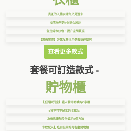
真正的入牆衣櫃你又見過未
長者睡房的4個貼心設計
全房純木紋色．提升空間質感
【無需裝修】好傢俬幫你用傢俬快速間房
查看更多款式
套餐可訂造款式 -
貯物櫃
【荃灣陳列室】讓人驚呼吶喊的C字櫃
5種不可不展示的收藏品！
為傢俬增加設計感的5個方法
木紋配灰打造和諧風格的客廳儲物櫃