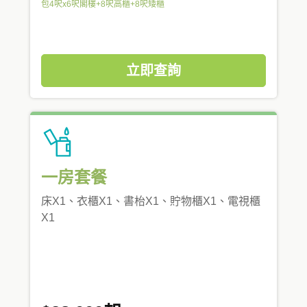
包4呎x6呎閣樓+8呎高櫃+8呎矮櫃
立即查詢
一房套餐
床X1、衣櫃X1、書枱X1、貯物櫃X1、電視櫃
X1