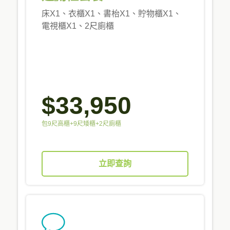
床X1、衣櫃X1、書枱X1、貯物櫃X1、
電視櫃X1、2尺廁櫃
$33,950
包9尺高櫃+9尺矮櫃+2尺廁櫃
立即查詢