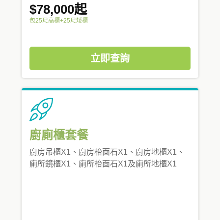
$78,000起
包25尺高櫃+25尺矮櫃
立即查詢
廚廁櫃套餐
廚房吊櫃X1、廚房枱面石X1、廚房地櫃X1、
廁所鏡櫃X1、廁所枱面石X1及廁所地櫃X1