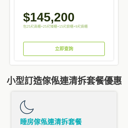
$145,200
包25尺高櫃+25尺矮櫃+15尺廚櫃+9尺廁櫃
立即查詢
小型訂造傢俬連清拆套餐優惠
睡房傢俬連清拆套餐