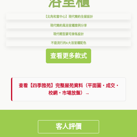
浴室櫃
【北角和富中心】現代簡約全屋設計
現代簡約風浴室櫃案例分享
現代輕型豪宅傢俬設計
不退流行的6大浴室櫃配色
查看更多款式
查看【四季雅苑】完整屋苑資料（平面圖・成交・
校網・市場放盤）→
客人評價