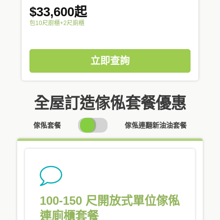
$33,600起
包10尺廚櫃+2尺廁櫃
立即查詢
全屋訂造傢俬套餐優惠
SWITCH
傢俬套餐
傢俬連翻新油油套餐
PRICING
100-150 尺開放式單位傢俬
連廁櫃套餐