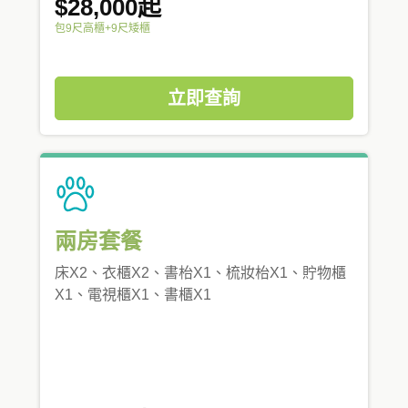
$28,000起
包9尺高櫃+9尺矮櫃
立即查詢
兩房套餐
床X2、衣櫃X2、書枱X1、梳妝枱X1、貯物櫃
X1、電視櫃X1、書櫃X1