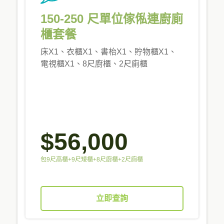
150-250 尺單位傢俬連廚廁
櫃套餐
床X1、衣櫃X1、書枱X1、貯物櫃X1、
電視櫃X1、8尺廚櫃、2尺廁櫃
$56,000
包9尺高櫃+9尺矮櫃+8尺廚櫃+2尺廁櫃
立即查詢