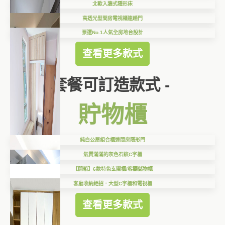
北歐入牆式隱形床
高透光型間房電視櫃連趟門
票選No.1人氣全房地台設計
查看更多款式
套餐可訂造款式 -
貯物櫃
純白公屋組合櫃連間房隱形門
氣質滿滿的灰色石紋C字櫃
【開箱】6款特色玄關櫃/客廳儲物櫃
客廳收納絕招．大型C字櫃和電視櫃
查看更多款式