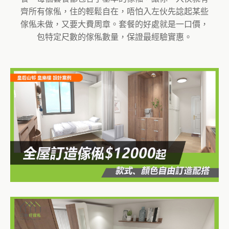
齊所有傢俬，住的輕鬆自在，唔怕入左伙先諗起某些
傢俬未做，又要大費周章。套餐的好處就是一口價，
包特定尺數的傢俬數量，保證最經驗實惠。