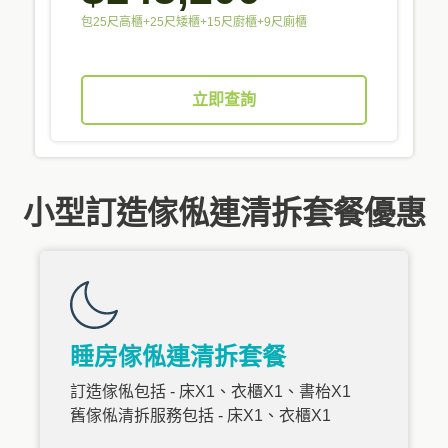
包25尺高櫃+25尺矮櫃+15尺廚櫃+9尺廁櫃
立即查詢
小型訂造傢俬連清拆套餐優惠
睡房傢俬連清拆套餐
訂造傢俬包括 - 床X1、衣櫃X1、書枱X1
舊傢俬清拆服務包括 - 床X1、衣櫃X1