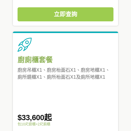
立即查詢
廚廁櫃套餐
廚房吊櫃X1、廚房枱面石X1、廚房地櫃X1、
廁所鏡櫃X1、廁所枱面石X1及廁所地櫃X1
$33,600起
包10尺廚櫃+2尺廁櫃