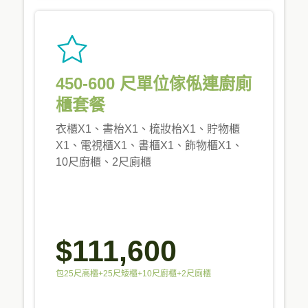
450-600 尺單位傢俬連廚廁
櫃套餐
衣櫃X1、書枱X1、梳妝枱X1、貯物櫃
X1、電視櫃X1、書櫃X1、飾物櫃X1、
10尺廚櫃、2尺廁櫃
$111,600
包25尺高櫃+25尺矮櫃+10尺廚櫃+2尺廁櫃