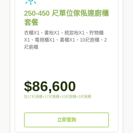
250-450 尺單位傢俬連廚櫃
套餐
衣櫃X1、書枱X1、梳妝枱X1、貯物櫃
X1、電視櫃X1、書櫃X1、10尺廚櫃、2
尺廁櫃
$86,600
包17尺高櫃+17尺矮櫃+10尺廚櫃+2尺廁櫃
立即查詢