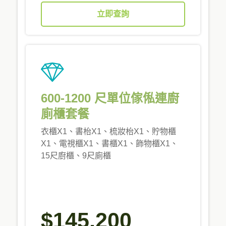
立即查詢
600-1200 尺單位傢俬連廚
廁櫃套餐
衣櫃X1、書枱X1、梳妝枱X1、貯物櫃
X1、電視櫃X1、書櫃X1、飾物櫃X1、
15尺廚櫃、9尺廁櫃
$145,200