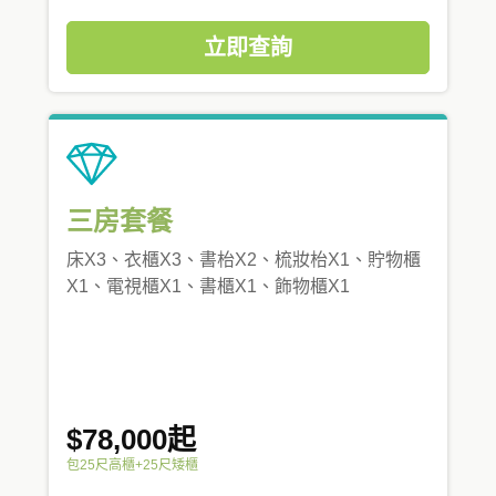
立即查詢
三房套餐
床X3、衣櫃X3、書枱X2、梳妝枱X1、貯物櫃
X1、電視櫃X1、書櫃X1、飾物櫃X1
$78,000起
包25尺高櫃+25尺矮櫃