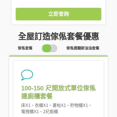
立即查詢
全屋訂造傢俬套餐優惠
SWITCH
傢俬套餐
傢俬連翻新油油套餐
PRICING
100-150 尺開放式單位傢俬
連廁櫃套餐
床X1、衣櫃X1、書枱X1、貯物櫃X1、
電視櫃X1、2尺廁櫃