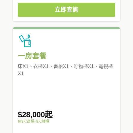
立即查詢
一房套餐
床X1、衣櫃X1、書枱X1、貯物櫃X1、電視櫃
X1
$28,000起
包9尺高櫃+9尺矮櫃