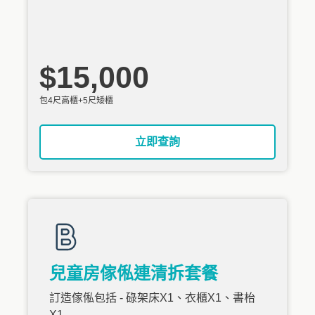
$15,000
包4尺高櫃+5尺矮櫃
立即查詢
兒童房傢俬連清拆套餐
訂造傢俬包括 - 碌架床X1、衣櫃X1、書枱
X1