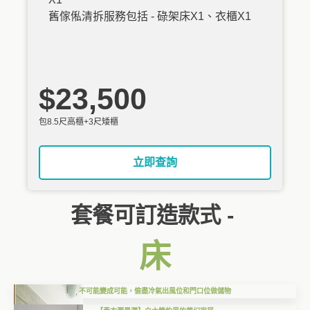
舊傢俬清拆服務包括 - 碌架床X1、衣櫃X1
$23,500
包8.5尺高櫃+3尺矮櫃
立即查詢
套餐可訂造款式 -
床
不可能變成可能，偷盡冷氣出風位和門口位做儲物