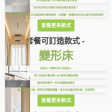
【青衣灝景灣】白木簡約風的夢幻家居
如何利用地台和隱形枱增加睡房實用性？
全屋淨色點解唔悶？奶油風細單位裝修案例，玄關櫃、廚櫃到地台床全屋訂造傢俬做齊
查看更多款式
套餐可訂造款式 -
變形床
枱和床一齊變形你又見過未~!
港人有高招 變形雙人床 細單位變身神器
隱形傢俬幫你一秒由客廳變成睡房
壁床白日收入牆，細單位即變開揚廳｜淺木地台連到頂衣櫃，訂造慳位
查看更多款式