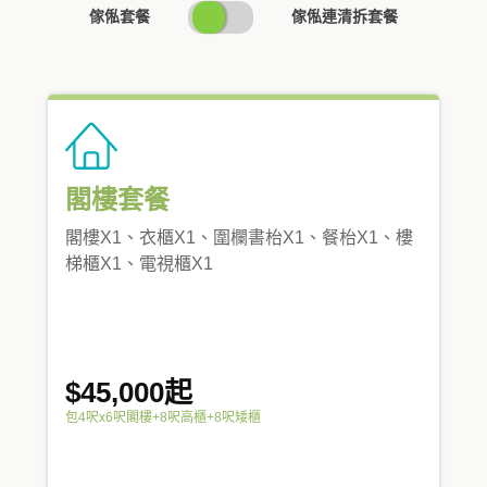
SWITCH
傢俬套餐
傢俬連清拆套餐
PRICING
閣樓套餐
閣樓X1、衣櫃X1、圍欄書枱X1、餐枱X1、樓
梯櫃X1、電視櫃X1
$45,000起
包4呎x6呎閣樓+8呎高櫃+8呎矮櫃