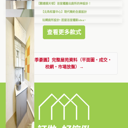
【觀塘順天邨】浴室櫃搬出廁所的神設計！
【北角和富中心】現代簡約全屋設計
玩轉廁所設計! 居屋浴室櫃新idea~
查看更多款式
查看【四季豪園】完整屋苑資料（平面圖・成交・
校網・市場放盤）→