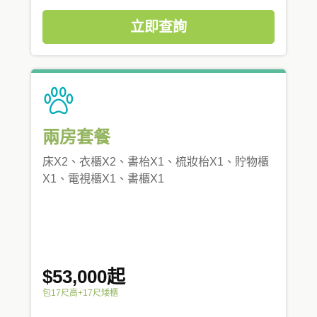
立即查詢
兩房套餐
床X2、衣櫃X2、書枱X1、梳妝枱X1、貯物櫃
X1、電視櫃X1、書櫃X1
$53,000起
包17尺高+17尺矮櫃