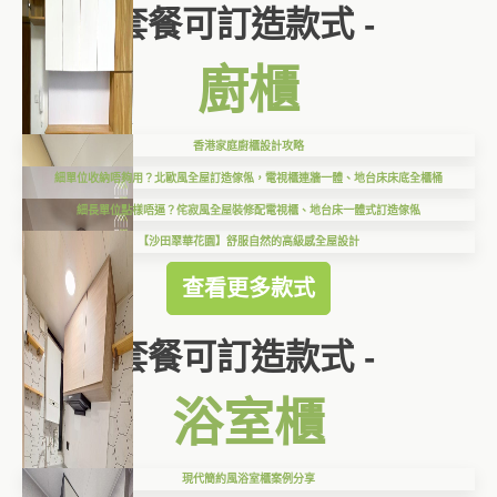
套餐可訂造款式 -
廚櫃
香港家庭廚櫃設計攻略
細單位收納唔夠用？北歐風全屋訂造傢俬，電視櫃連牆一體、地台床床底全櫃桶
細長單位點樣唔逼？侘寂風全屋裝修配電視櫃、地台床一體式訂造傢俬
【沙田翠華花園】舒服自然的高級感全屋設計
查看更多款式
套餐可訂造款式 -
浴室櫃
現代簡約風浴室櫃案例分享