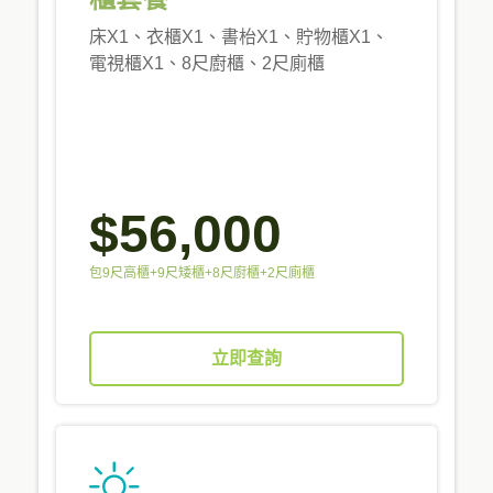
床X1、衣櫃X1、書枱X1、貯物櫃X1、
電視櫃X1、8尺廚櫃、2尺廁櫃
$56,000
包9尺高櫃+9尺矮櫃+8尺廚櫃+2尺廁櫃
立即查詢