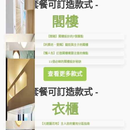
套餐可訂造款式 -
閣樓
【開箱】閣樓設計的7個重點
【利奧坊．壹隅】貓奴與主子的閣樓
【懶人包】訂造閣樓需要注意的幾點
11個必睇的閣樓設計秘訣
查看更多款式
套餐可訂造款式 -
衣櫃
【元朗蓮花地】主人房的實用分區指南