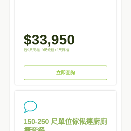
$33,950
包9尺高櫃+9尺矮櫃+2尺廁櫃
立即查詢
150-250 尺單位傢俬連廚廁
櫃套餐