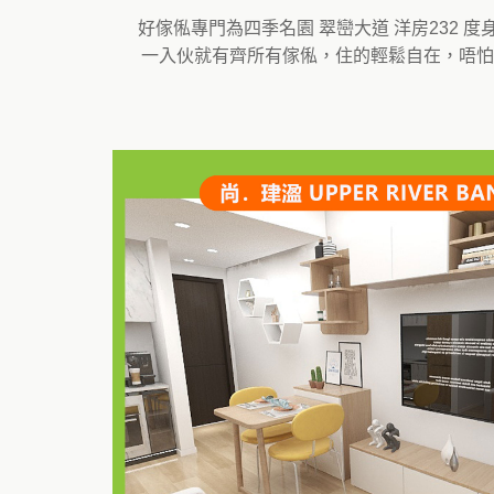
好傢俬專門為四季名園 翠巒大道 洋房232
一入伙就有齊所有傢俬，住的輕鬆自在，唔怕