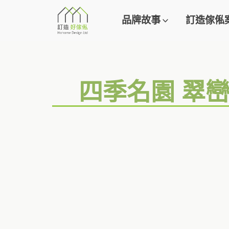
品牌故事
訂造傢俬
四季名園 翠巒