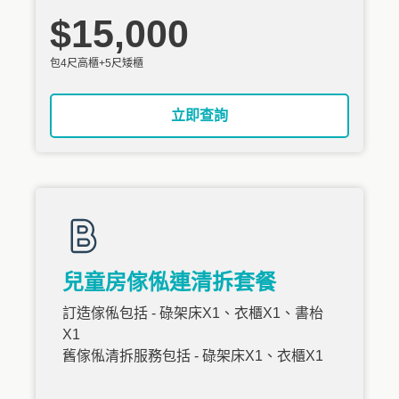
$15,000
包4尺高櫃+5尺矮櫃
立即查詢
兒童房傢俬連清拆套餐
訂造傢俬包括 - 碌架床X1、衣櫃X1、書枱
X1
舊傢俬清拆服務包括 - 碌架床X1、衣櫃X1