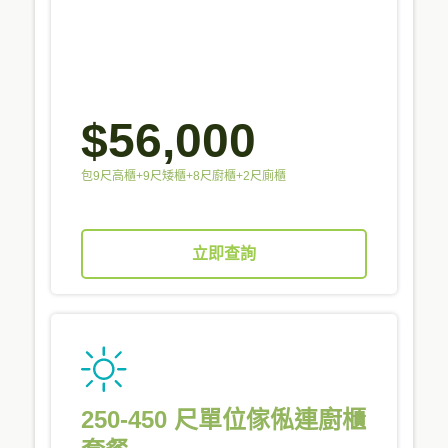
$56,000
包9尺高櫃+9尺矮櫃+8尺廚櫃+2尺廁櫃
立即查詢
250-450 尺單位傢俬連廚櫃