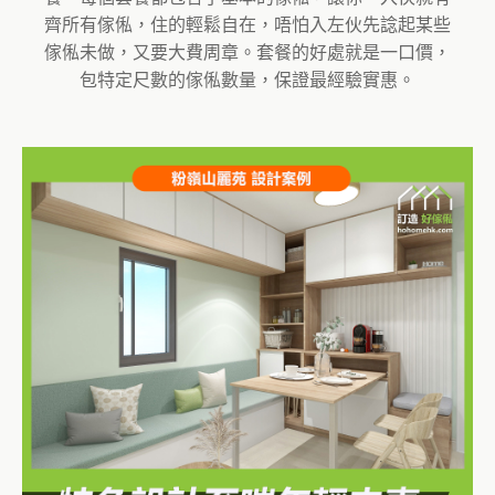
齊所有傢俬，住的輕鬆自在，唔怕入左伙先諗起某些
傢俬未做，又要大費周章。套餐的好處就是一口價，
包特定尺數的傢俬數量，保證最經驗實惠。