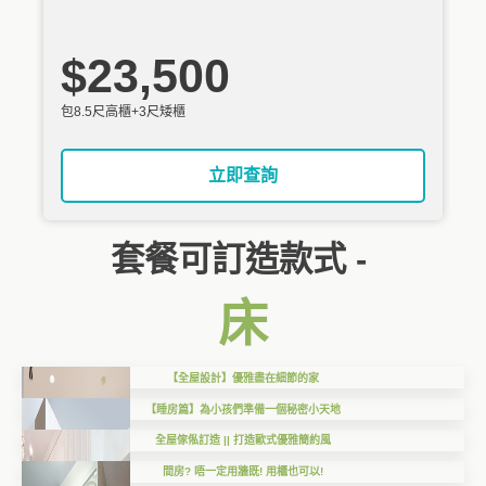
$23,500
包8.5尺高櫃+3尺矮櫃
立即查詢
套餐可訂造款式 -
床
【全屋設計】優雅盡在細節的家
【睡房篇】為小孩們準備一個秘密小天地
全屋傢俬訂造 || 打造歐式優雅簡約風
間房? 唔一定用牆既! 用櫃也可以!