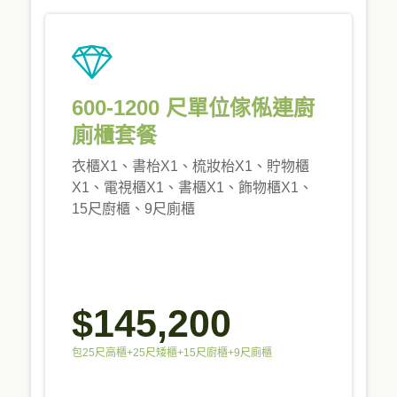
600-1200 尺單位傢俬連廚
廁櫃套餐
衣櫃X1、書枱X1、梳妝枱X1、貯物櫃
X1、電視櫃X1、書櫃X1、飾物櫃X1、
15尺廚櫃、9尺廁櫃
$145,200
包25尺高櫃+25尺矮櫃+15尺廚櫃+9尺廁櫃