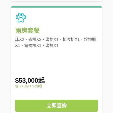
兩房套餐
床X2、衣櫃X2、書枱X1、梳妝枱X1、貯物櫃
X1、電視櫃X1、書櫃X1
$53,000起
包17尺高+17尺矮櫃
立即查詢