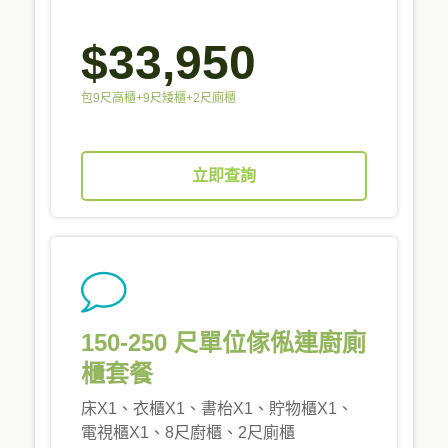
$33,950
包9尺高櫃+9尺矮櫃+2尺廁櫃
立即查詢
150-250 尺單位傢俬連廚廁
櫃套餐
床X1、衣櫃X1、書枱X1、貯物櫃X1、
電視櫃X1、8尺廚櫃、2尺廁櫃