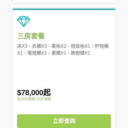
三房套餐
床X3、衣櫃X3、書枱X2、梳妝枱X1、貯物櫃
X1、電視櫃X1、書櫃X1、飾物櫃X1
$78,000起
包25尺高櫃+25尺矮櫃
立即查詢