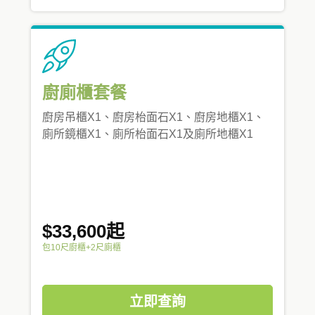
廚廁櫃套餐
廚房吊櫃X1、廚房枱面石X1、廚房地櫃X1、
廁所鏡櫃X1、廁所枱面石X1及廁所地櫃X1
$33,600起
包10尺廚櫃+2尺廁櫃
立即查詢