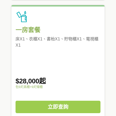
一房套餐
床X1、衣櫃X1、書枱X1、貯物櫃X1、電視櫃
X1
$28,000起
包9尺高櫃+9尺矮櫃
立即查詢