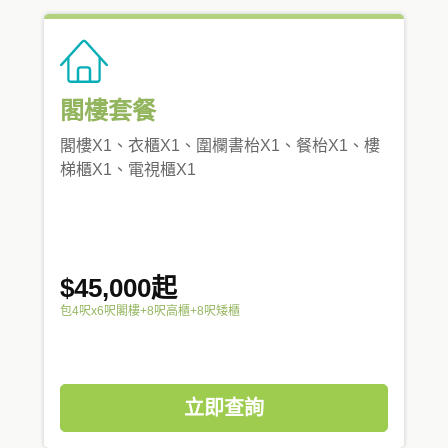
閣樓套餐
閣樓X1、衣櫃X1、圍欄書枱X1、餐枱X1、樓
梯櫃X1、電視櫃X1
$45,000起
包4呎x6呎閣樓+8呎高櫃+8呎矮櫃
立即查詢