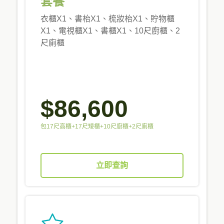
套餐
衣櫃X1、書枱X1、梳妝枱X1、貯物櫃
X1、電視櫃X1、書櫃X1、10尺廚櫃、2
尺廁櫃
$86,600
包17尺高櫃+17尺矮櫃+10尺廚櫃+2尺廁櫃
立即查詢