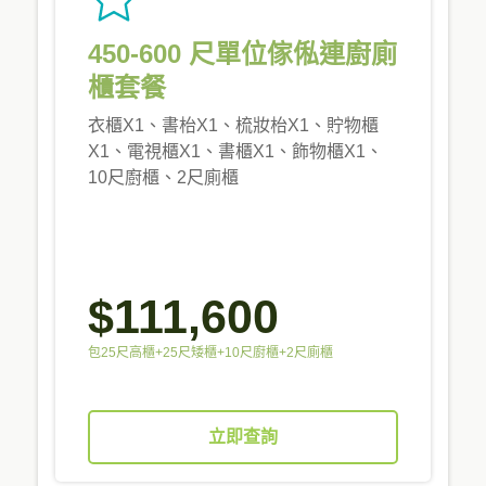
450-600 尺單位傢俬連廚廁
櫃套餐
衣櫃X1、書枱X1、梳妝枱X1、貯物櫃
X1、電視櫃X1、書櫃X1、飾物櫃X1、
10尺廚櫃、2尺廁櫃
$111,600
包25尺高櫃+25尺矮櫃+10尺廚櫃+2尺廁櫃
立即查詢