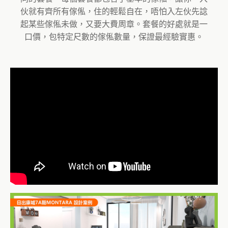
伙就有齊所有傢俬，住的輕鬆自在，唔怕入左伙先諗
起某些傢俬未做，又要大費周章。套餐的好處就是一
口價，包特定尺數的傢俬數量，保證最經驗實惠。