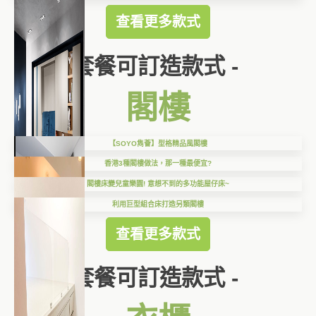
查看更多款式
套餐可訂造款式 -
閣樓
【SOYO雋薈】型格精品風閣樓
香港3種閣樓做法，那一種最便宜?
閣樓床變兒童樂園! 意想不到的多功能屋仔床~
利用巨型組合床打造另類閣樓
查看更多款式
套餐可訂造款式 -