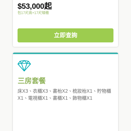
$53,000起
包17尺高+17尺矮櫃
立即查詢
三房套餐
床X3、衣櫃X3、書枱X2、梳妝枱X1、貯物櫃
X1、電視櫃X1、書櫃X1、飾物櫃X1