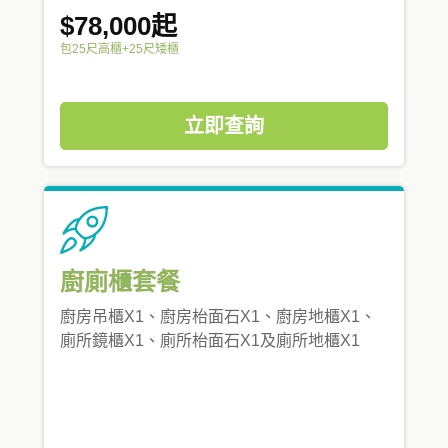
$78,000起
包25尺高櫃+25尺矮櫃
立即查詢
廚廁櫃套餐
廚房吊櫃X1、廚房枱面石X1、廚房地櫃X1、
廁所鏡櫃X1、廁所枱面石X1及廁所地櫃X1