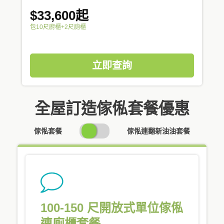
$33,600起
包10尺廚櫃+2尺廁櫃
立即查詢
全屋訂造傢俬套餐優惠
SWITCH
傢俬套餐
傢俬連翻新油油套餐
PRICING
100-150 尺開放式單位傢俬
連廁櫃套餐