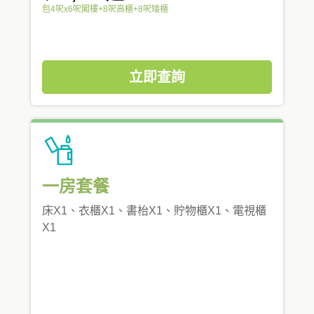
包4呎x6呎閣樓+8呎高櫃+8呎矮櫃
立即查詢
一房套餐
床X1、衣櫃X1、書枱X1、貯物櫃X1、電視櫃
X1