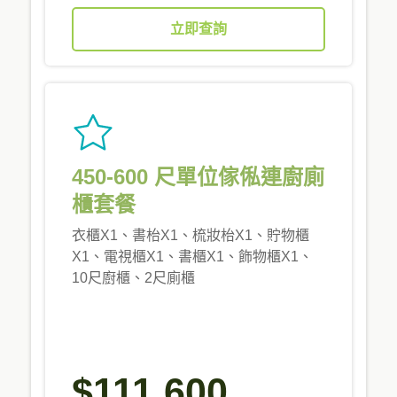
立即查詢
450-600 尺單位傢俬連廚廁
櫃套餐
衣櫃X1、書枱X1、梳妝枱X1、貯物櫃
X1、電視櫃X1、書櫃X1、飾物櫃X1、
10尺廚櫃、2尺廁櫃
$111,600