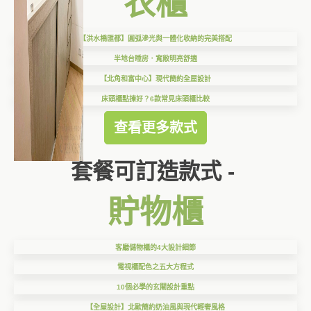
衣櫃
【洪水橋匯都】圓弧滲光與一體化收納的完美搭配
半地台睡房．寬敞明亮舒適
【北角和富中心】現代簡約全屋設計
床頭櫃點揀好？6款常見床頭櫃比較
查看更多款式
套餐可訂造款式 -
貯物櫃
客廳儲物櫃的4大設計細節
電視櫃配色之五大方程式
10個必學的玄關設計重點
【全屋設計】北歐簡約奶油風與現代輕奢風格