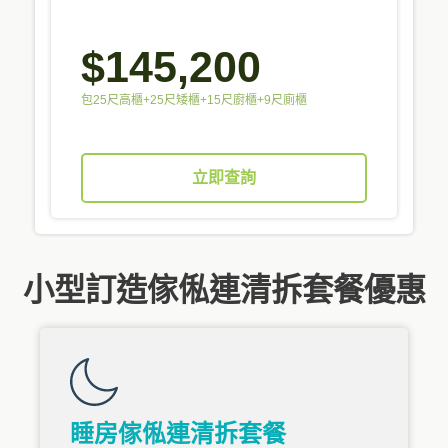
$145,200
包25尺高櫃+25尺矮櫃+15尺廚櫃+9尺廁櫃
立即查詢
小型訂造傢俬連清拆套餐優惠
睡房傢俬連清拆套餐