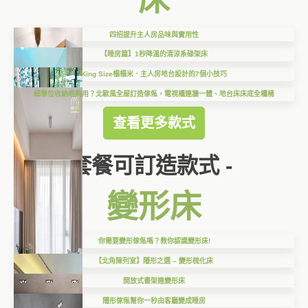
四招提升主人房品味與實用性
【睡房篇】1秒降溫的清涼系碌架床
King Size榻榻米．主人房地台設計的7個小技巧
細單位收納唔夠用？北歐風全屋訂造傢俬，電視櫃連牆一體、地台床床底全櫃桶
查看更多款式
套餐可訂造款式 -
變形床
你需要變形傢俬嗎？教你認識變形床!
【北角陳列室】隱形之選 – 變形梳化床
開放式書架連變形床
隱形傢俬幫你一秒由客廳變成睡房