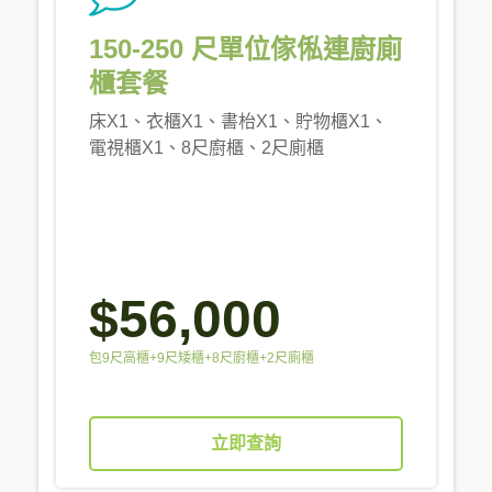
150-250 尺單位傢俬連廚廁
櫃套餐
床X1、衣櫃X1、書枱X1、貯物櫃X1、
電視櫃X1、8尺廚櫃、2尺廁櫃
$56,000
包9尺高櫃+9尺矮櫃+8尺廚櫃+2尺廁櫃
立即查詢