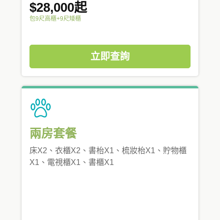
$28,000起
包9尺高櫃+9尺矮櫃
立即查詢
兩房套餐
床X2、衣櫃X2、書枱X1、梳妝枱X1、貯物櫃
X1、電視櫃X1、書櫃X1