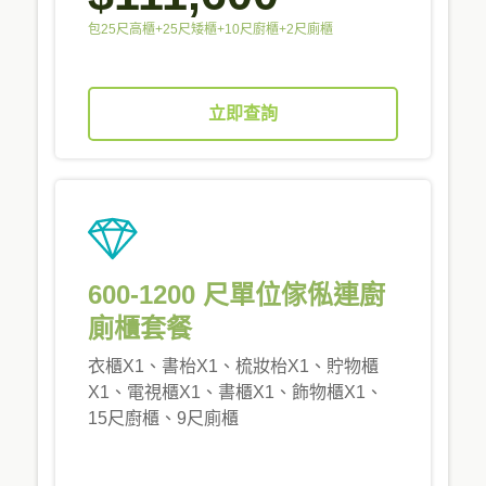
包25尺高櫃+25尺矮櫃+10尺廚櫃+2尺廁櫃
立即查詢
600-1200 尺單位傢俬連廚
廁櫃套餐
衣櫃X1、書枱X1、梳妝枱X1、貯物櫃
X1、電視櫃X1、書櫃X1、飾物櫃X1、
15尺廚櫃、9尺廁櫃