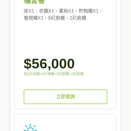
櫃套餐
床X1、衣櫃X1、書枱X1、貯物櫃X1、
電視櫃X1、8尺廚櫃、2尺廁櫃
$56,000
包9尺高櫃+9尺矮櫃+8尺廚櫃+2尺廁櫃
立即查詢