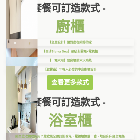
套餐可訂造款式 -
廚櫃
【全屋設計】優雅盡在細節的家
【西沙Sierra Sea】星級玄關櫃+電視櫃
【一櫃六用】間房櫃的六大功能
【傲雲峯】年輕人必愛的中島廚櫃設計
查看更多款式
套餐可訂造款式 -
浴室櫃
細單位收納唔夠用？北歐風全屋訂造傢俬，電視櫃連牆一體、地台床床底全櫃桶