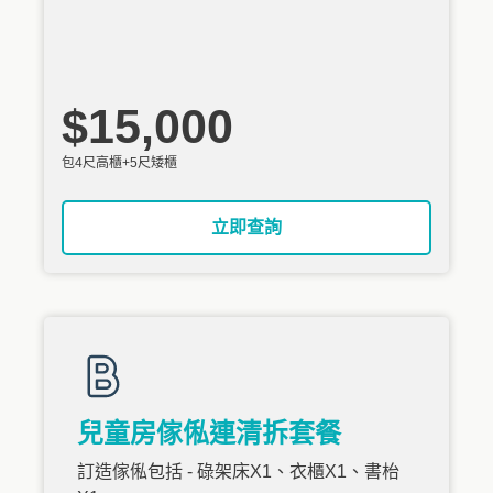
$15,000
包4尺高櫃+5尺矮櫃
立即查詢
兒童房傢俬連清拆套餐
訂造傢俬包括 - 碌架床X1、衣櫃X1、書枱