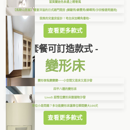
當莫蘭迪色系遇上輕奢風
【馬鞍山居屋】暖意洋溢的日式趟門間房 (錦駿苑/錦豐苑/錦暉苑/沙田愉德苑適用)
我推的兒童房設計！地台床加轉角書枱~
查看更多款式
套餐可訂造款式 -
變形床
變形傢俬變變變~~~小空間又是床又是沙發
四平八穩的變形床
LivoS 超慳位變形床連儲物沙發
單位小是問題？多功能變形床讓單位瞬間變大100尺
查看更多款式