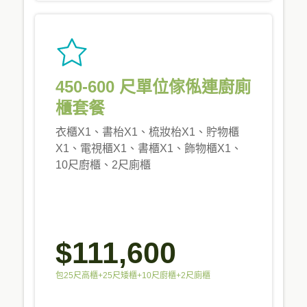
450-600 尺單位傢俬連廚廁
櫃套餐
衣櫃X1、書枱X1、梳妝枱X1、貯物櫃
X1、電視櫃X1、書櫃X1、飾物櫃X1、
10尺廚櫃、2尺廁櫃
$111,600
包25尺高櫃+25尺矮櫃+10尺廚櫃+2尺廁櫃