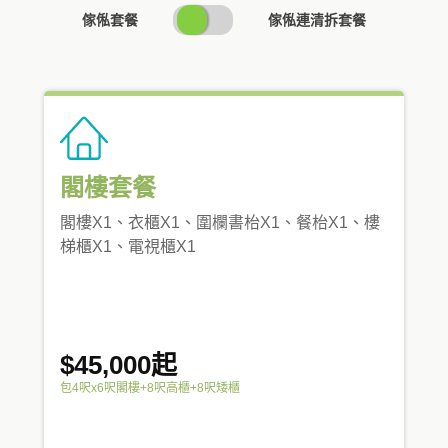
SWITCH
傢俬套餐
傢俬連清拆套餐
PRICING
閣樓套餐
閣樓X1、衣櫃X1、圍欄書枱X1、餐枱X1、樓
梯櫃X1、電視櫃X1
$45,000起
包4呎x6呎閣樓+8呎高櫃+8呎矮櫃