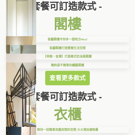
套餐可訂造款式 -
閣樓
客廳閣樓令你多一個地方Hea!
客廳閣樓打造雙層生活空間
【帝御‧金灣】打造韓式奶油風閣樓
簡約卻不簡單的鐵藝閣樓
查看更多款式
套餐可訂造款式 -
衣櫃
教你一招簡單用盡房間的空間 大大增加儲物量