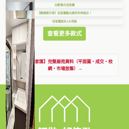
北歐雪白浴室櫃
【觀塘順天邨】浴室櫃搬出廁所的神設計！
浴室櫃設計4大亮點
查看更多款式
查看【名家匯】完整屋苑資料（平面圖・成交・校
網・市場放盤）→