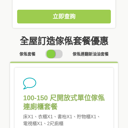
立即查詢
全屋訂造傢俬套餐優惠
SWITCH
傢俬套餐
傢俬連翻新油油套餐
PRICING
100-150 尺開放式單位傢俬
連廁櫃套餐
床X1、衣櫃X1、書枱X1、貯物櫃X1、
電視櫃X1、2尺廁櫃