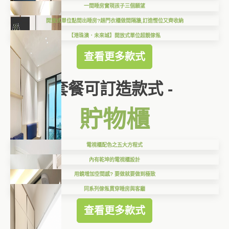
一間睡房實現孩子三個願望
開放式單位點間出睡房?趟門衣櫃做間隔牆,訂造慳位又齊收納
【港珠澳．未來城】開放式單位超靚傢俬
查看更多款式
套餐可訂造款式 -
貯物櫃
電視櫃配色之五大方程式
內有乾坤的電視櫃設計
用鏡增加空間感? 要做就要做到極致
同系列傢俬貫穿睡房與客廳
查看更多款式