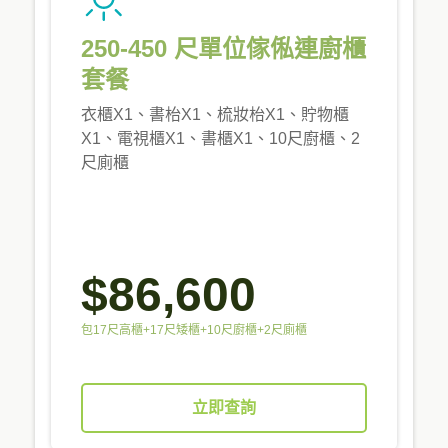
250-450 尺單位傢俬連廚櫃
套餐
衣櫃X1、書枱X1、梳妝枱X1、貯物櫃
X1、電視櫃X1、書櫃X1、10尺廚櫃、2
尺廁櫃
$86,600
包17尺高櫃+17尺矮櫃+10尺廚櫃+2尺廁櫃
立即查詢