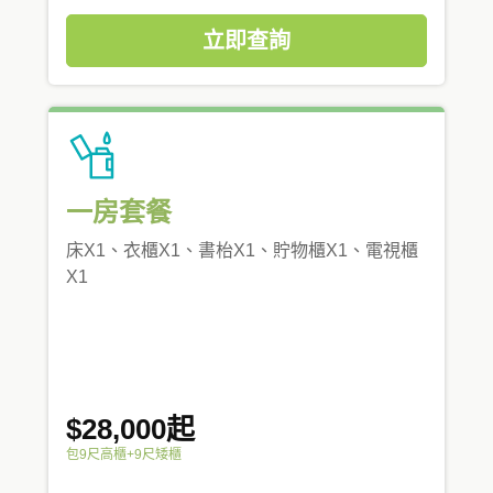
立即查詢
一房套餐
床X1、衣櫃X1、書枱X1、貯物櫃X1、電視櫃
X1
$28,000起
包9尺高櫃+9尺矮櫃