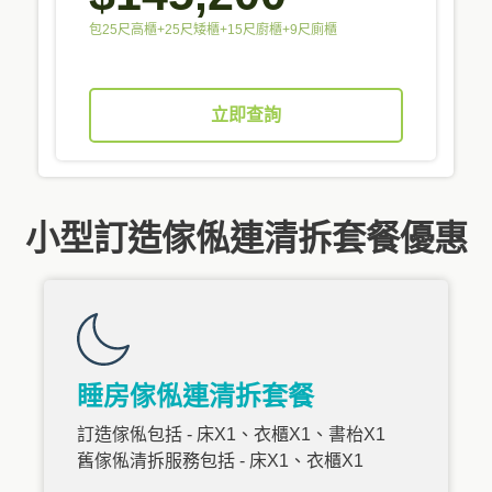
包25尺高櫃+25尺矮櫃+15尺廚櫃+9尺廁櫃
立即查詢
小型訂造傢俬連清拆套餐優惠
睡房傢俬連清拆套餐
訂造傢俬包括 - 床X1、衣櫃X1、書枱X1
舊傢俬清拆服務包括 - 床X1、衣櫃X1