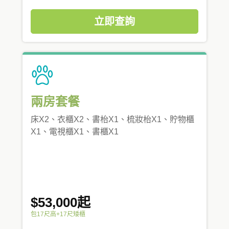
立即查詢
兩房套餐
床X2、衣櫃X2、書枱X1、梳妝枱X1、貯物櫃
X1、電視櫃X1、書櫃X1
$53,000起
包17尺高+17尺矮櫃