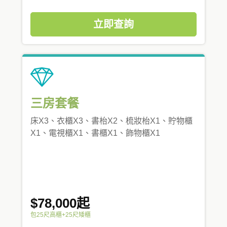
立即查詢
三房套餐
床X3、衣櫃X3、書枱X2、梳妝枱X1、貯物櫃
X1、電視櫃X1、書櫃X1、飾物櫃X1
$78,000起
包25尺高櫃+25尺矮櫃