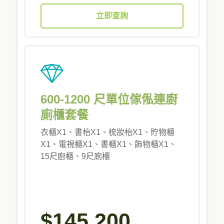
立即查詢
600-1200 尺單位傢俬連廚
廁櫃套餐
衣櫃X1、書枱X1、梳妝枱X1、貯物櫃
X1、電視櫃X1、書櫃X1、飾物櫃X1、
15尺廚櫃、9尺廁櫃
$145,200