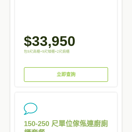
$33,950
包9尺高櫃+9尺矮櫃+2尺廁櫃
立即查詢
150-250 尺單位傢俬連廚廁