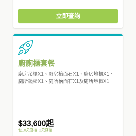
立即查詢
廚廁櫃套餐
廚房吊櫃X1、廚房枱面石X1、廚房地櫃X1、
廁所鏡櫃X1、廁所枱面石X1及廁所地櫃X1
$33,600起
包10尺廚櫃+2尺廁櫃