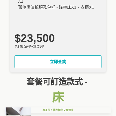
X1
舊傢俬清拆服務包括 - 碌架床X1、衣櫃X1
$23,500
包8.5尺高櫃+3尺矮櫃
立即查詢
套餐可訂造款式 -
床
真正的入牆衣櫃你又見過未