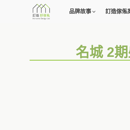
品牌故事
訂造傢俬
名城 2