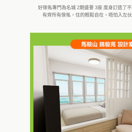
好傢俬專門為名城 2期盛薈 3座 度身訂
有齊所有傢俬，住的輕鬆自在，唔怕入左伙