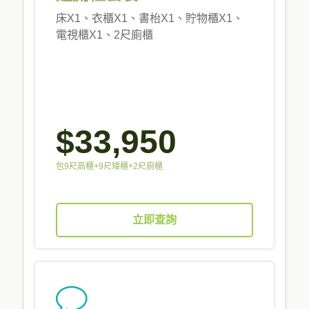
床X1、衣櫃X1、書枱X1、貯物櫃X1、
電視櫃X1、2尺廁櫃
$33,950
包9尺高櫃+9尺矮櫃+2尺廁櫃
立即查詢