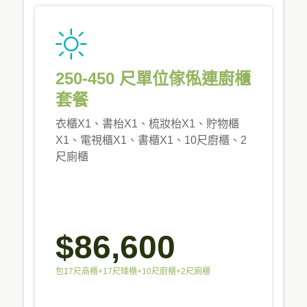
250-450 尺單位傢俬連廚櫃
套餐
衣櫃X1、書枱X1、梳妝枱X1、貯物櫃
X1、電視櫃X1、書櫃X1、10尺廚櫃、2
尺廁櫃
$86,600
包17尺高櫃+17尺矮櫃+10尺廚櫃+2尺廁櫃