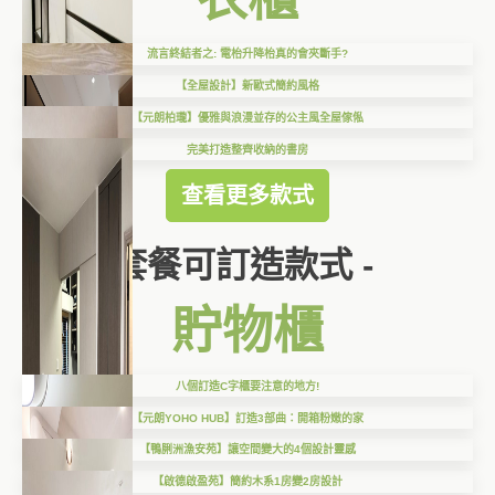
流言終結者之: 電枱升降枱真的會夾斷手?
【全屋設計】新歐式簡約風格
【元朗柏瓏】優雅與浪漫並存的公主風全屋傢俬
完美打造整齊收納的書房
查看更多款式
套餐可訂造款式 -
貯物櫃
八個訂造C字櫃要注意的地方!
【元朗YOHO HUB】訂造3部曲：開箱粉嫩的家
【鴨脷洲漁安苑】讓空間變大的4個設計靈感
【啟德啟盈苑】簡約木系1房變2房設計