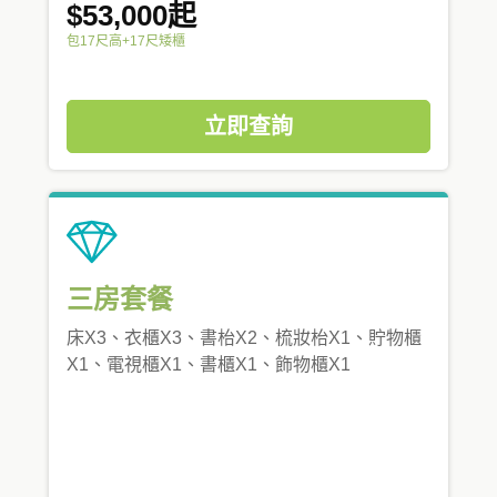
$53,000起
包17尺高+17尺矮櫃
立即查詢
三房套餐
床X3、衣櫃X3、書枱X2、梳妝枱X1、貯物櫃
X1、電視櫃X1、書櫃X1、飾物櫃X1