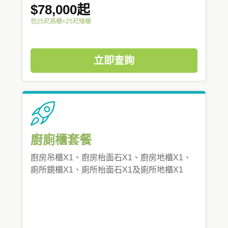
$78,000起
包25尺高櫃+25尺矮櫃
立即查詢
廚廁櫃套餐
廚房吊櫃X1、廚房枱面石X1、廚房地櫃X1、
廁所鏡櫃X1、廁所枱面石X1及廁所地櫃X1