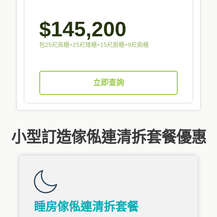
$145,200
包25尺高櫃+25尺矮櫃+15尺廚櫃+9尺廁櫃
立即查詢
小型訂造傢俬連清拆套餐優惠
睡房傢俬連清拆套餐