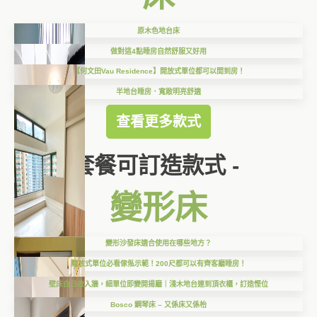
原木色地台床
做對這4點睡房自然舒服又好用
【何文田Vau Residence】開放式單位都可以間到房！
半地台睡房．寬敞明亮舒適
查看更多款式
套餐可訂造款式 -
變形床
變形沙發床適合使用在哪些地方？
開放式單位必看傢俬示範！200尺都可以有齊客廳睡房！
壁床白日收入牆，細單位即變開揚廳｜淺木地台連到頂衣櫃，訂造慳位
Bosco 鋼琴床 – 又係床又係枱