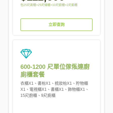
包25尺高櫃+25尺矮櫃+10尺廚櫃+2尺廁櫃
立即查詢
600-1200 尺單位傢俬連廚
廁櫃套餐
衣櫃X1、書枱X1、梳妝枱X1、貯物櫃
X1、電視櫃X1、書櫃X1、飾物櫃X1、
15尺廚櫃、9尺廁櫃