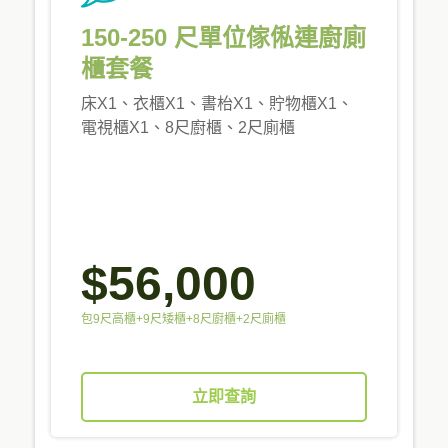
150-250 尺單位傢俬連廚廁
櫃套餐
床X1、衣櫃X1、書枱X1、貯物櫃X1、
電視櫃X1、8尺廚櫃、2尺廁櫃
$56,000
包9尺高櫃+9尺矮櫃+8尺廚櫃+2尺廁櫃
立即查詢