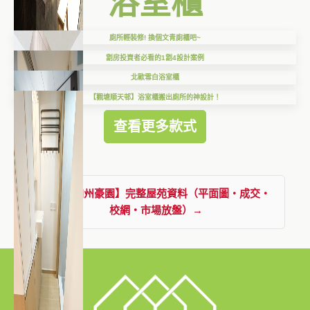
浴室櫃
廁所輕裝修! 換個文青廁櫃吧~
劏房投資者必看的1劏4設計案例
北歐雪白浴室櫃
【觀塘順天邨】浴室櫃搬出廁所的神設計！
查看更多款式
查看【加州豪園】完整屋苑資料（平面圖・成交・
校網・市場放盤）→