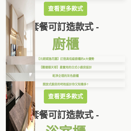
查看更多款式
套餐可訂造款式 -
廚櫃
【元朗斌逸花園】訂造高低級廚櫃的4大優勢
【觀塘順天邨】最實用的日式小廚房設計
乾淨企理的灰色廚櫃
開放式廚房的吧枱設計你又知幾多?
查看更多款式
套餐可訂造款式 -