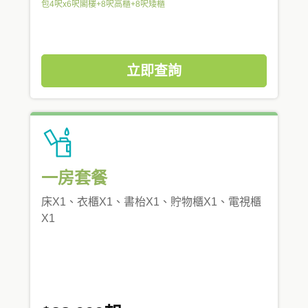
包4呎x6呎閣樓+8呎高櫃+8呎矮櫃
立即查詢
一房套餐
床X1、衣櫃X1、書枱X1、貯物櫃X1、電視櫃
X1