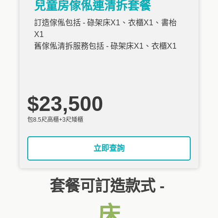
兒童房傢俬連清拆套餐
訂造傢俬包括 - 碌架床X1、衣櫃X1、書枱
X1
舊傢俬清拆服務包括 - 碌架床X1、衣櫃X1
$23,500
包8.5尺高櫃+3尺矮櫃
立即查詢
套餐可訂造款式 -
床