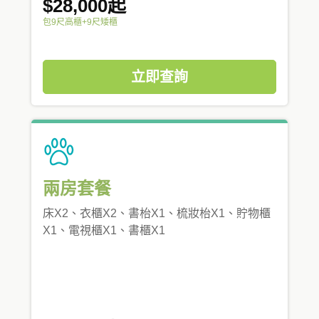
$28,000起
包9尺高櫃+9尺矮櫃
立即查詢
兩房套餐
床X2、衣櫃X2、書枱X1、梳妝枱X1、貯物櫃
X1、電視櫃X1、書櫃X1