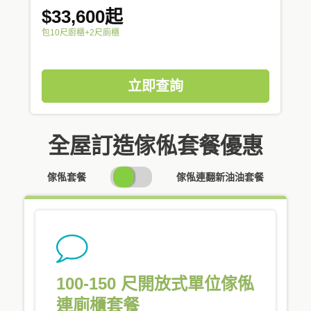
$33,600起
包10尺廚櫃+2尺廁櫃
立即查詢
全屋訂造傢俬套餐優惠
SWITCH
傢俬套餐
傢俬連翻新油油套餐
PRICING
100-150 尺開放式單位傢俬
連廁櫃套餐