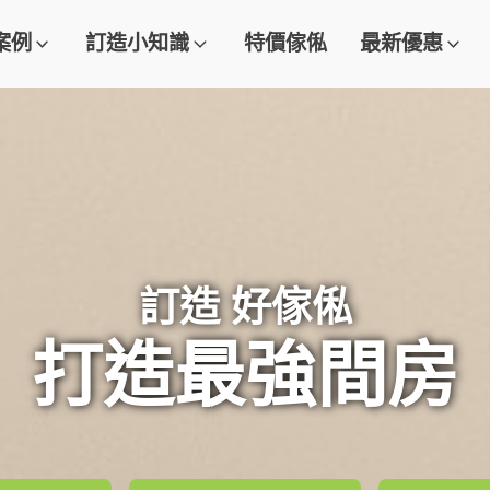
案例
訂造小知識
特價傢俬
最新優惠
訂造 好傢俬
打造最強間房