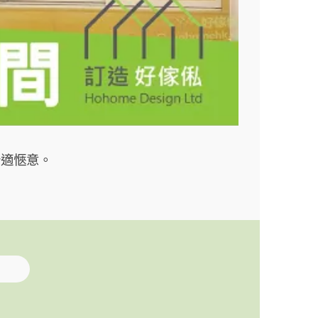
舒適愜意。