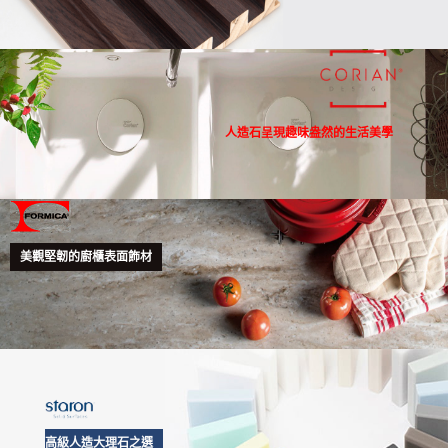
人造石呈現趣味盎然的生活美學
美觀堅韌的廚櫃表面飾材
高級人造大理石之選