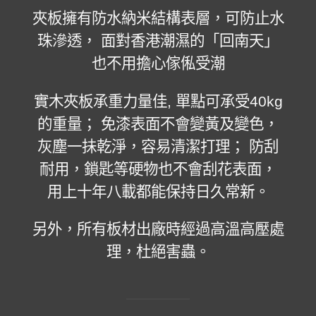
夾板擁有防水納米結構表層，可防止水
珠滲透， 面對香港潮濕的「回南天」
也不用擔心傢俬受潮
實木夾板承重力量佳, 單點可承受40kg
的重量； 免漆表面不會變黃及變色，
灰塵一抺乾淨，容易清潔打理； 防刮
耐用，鎖匙等硬物也不會刮花表面，
用上十年八載都能保持日久常新。
另外，所有板材出廠時經過高溫高壓處
理，杜絕害蟲。