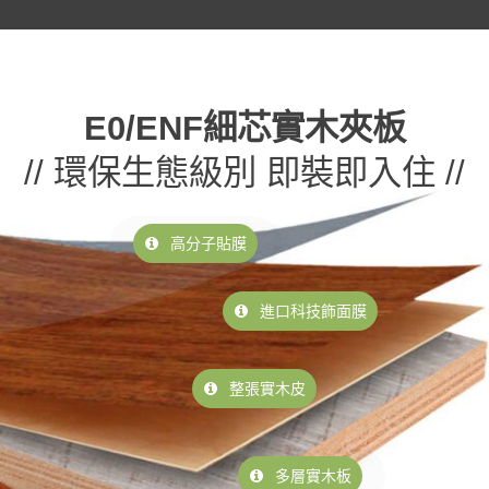
E0/ENF細芯實木夾板
// 環保生態級別 即裝即入住 //
高分子貼膜
進口科技飾面膜
整張實木皮
多層實木板