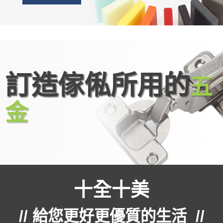
訂造傢俬所用的
五
金
十全十美
// 給您更好更優質的生活 //