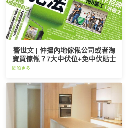
警世文 | 仲搵內地傢俬公司或者淘
寶買傢俬？7大中伏位+免中伏貼士
閱讀更多